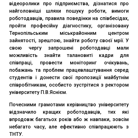
відеоролики про підприємства, дізнатися про
найголовніші шляхи пошуку роботи, вимоги
роботодавців, правила поведінки на співбесідах,
пройти професійну діагностику, організовану
Тернопільським міськрайонним центром
зайнятості, зрештою, знайти роботу своєї мрії. У
свою чергу запрошені роботодавці мали
можливість знайти талановиті кадри для
співпраці, провести моніторинг очікувань,
побажань та проблем працевлаштування серед
студентів і донести свої пропозиції майбутнім
співробітникам, особисто зустрітися з ректором
університету П.В.Яснієм.
Почесними грамотами керівництво університету
відзначило кращих роботодавців, тих які
впродовж багатьох років або ж навпаки, зовсім
небагато часу, але ефективно співпрацюють з
ТНТУ.