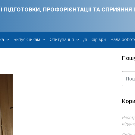
Ї ПІДГОТОВКИ, ПРОФОРІЄНТАЦІЇ ТА СПРИЯНН
ка
Випускникам
Опитування
Дні кар’єри
Рада робот
Пош
Кори
Реєстр
відділ