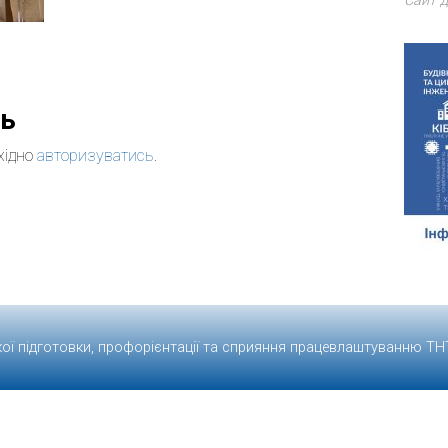
Сайт д
дь
хідно
авторизуватись
.
кої підготовки, профорієнтації та сприяння працевлаштуванню
ТН