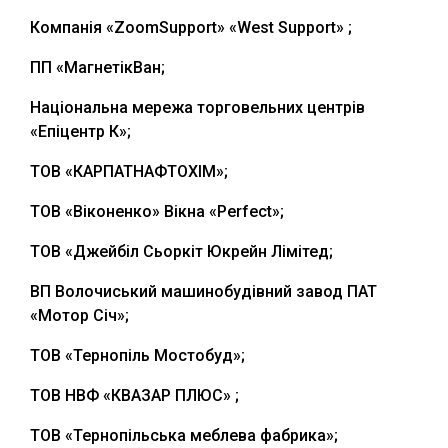
Компанія «ZoomSupport» «West Support» ;
ПП «МагнетікВан;
Національна мережа торговельних центрів
«Епіцентр К»;
ТОВ «КАРПАТНАФТОХІМ»;
ТОВ «Віконенко» Вікна «Perfect»;
ТОВ «Джейбіл Сьоркіт Юкрейн Лімітед;
ВП Волочиський машинобудівний завод ПАТ
«Мотор Січ»;
ТОВ «Тернопіль Мостобуд»;
ТОВ НВФ «КВАЗАР ПЛЮС» ;
ТОВ «Тернопільська меблева фабрика»;