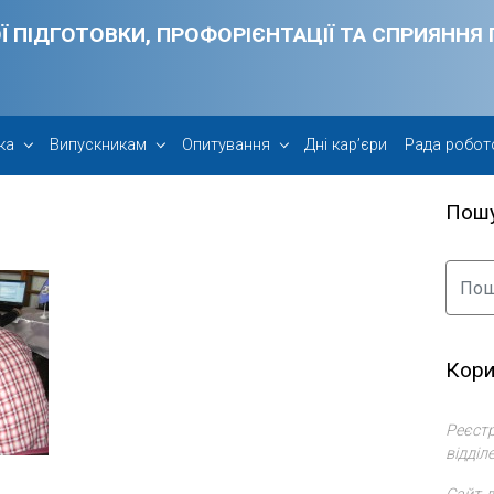
Ї ПІДГОТОВКИ, ПРОФОРІЄНТАЦІЇ ТА СПРИЯНН
ка
Випускникам
Опитування
Дні кар’єри
Рада робот
Пош
Кори
Реєстр
відділ