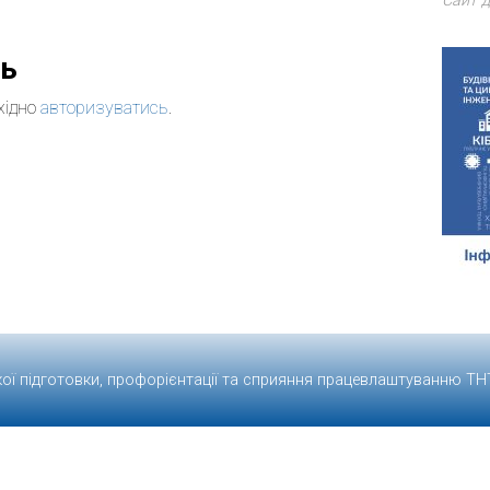
Сайт д
дь
хідно
авторизуватись
.
кої підготовки, профорієнтації та сприяння працевлаштуванню
ТН