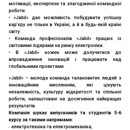
мотивації, експертизи та злагодженої командної
роботи.
• «Jabil» дає можливість побудувати успішну
кар’єру не тільки в Україні, а й в будь-якій країні
світу.
• Команда професіоналів «Jabil» працює із
світовими лідерами на ринку електроніки.
• В «Jabil» кожен може долучитися до
впровадження інновацій і працювати над
глобальними проектами.
«Jabil» – молода команда талановитих людей з
інноваційним мисленням, які цінують
незалежність, культуру відкритості та спільної
роботи, налаштовані на досягнення найкращих
результатів.
Компанія шукає випускників та студентів 5-6
курсу за такими напрямами:
˗ електротехніка та електромеханіка;