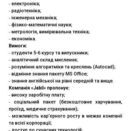
˗ електроніка;
˗ радіотехніка;
˗ інженерна механіка;
˗ фізико-математичні науки;
˗ метрологія, вимірювальна техніка;
˗ економіка.
Вимоги:
˗ студенти 5-6 курсу та випускники;
˗ аналітичний склад мислення;
˗ розуміння алгоритміки та креслень (Autocad);
˗ відмінне знання пакету MS Office;
˗ знання англійської на рівні середній та вище.
Компанія «Jabil» пропонує:
˗ високу заробітну плату;
˗ соціальний пакет (безкоштовне харчування,
проїзд, медичне страхування);
˗ можливість кар’єрного росту в межах компанії
та всієї корпорації;
˗ доступ до сучасних технологій;