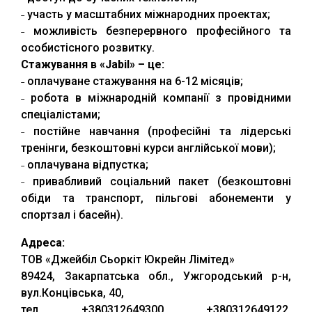
˗ участь у масштабних міжнародних проектах;
˗ можливість безперервного професійного та
особистісного розвитку.
Стажування в «Jabil» – це:
˗ оплачуване стажування на 6-12 місяців;
˗ робота в міжнародній компанії з провідними
спеціалістами;
˗ постійне навчання (професійні та лідерські
тренінги, безкоштовні курси англійської мови);
˗ оплачувана відпустка;
˗ привабливий соціальний пакет (безкоштовні
обіди та транспорт, пільгові абонементи у
спортзал і басейн).
Адреса:
ТОВ «Джейбіл Сьоркіт Юкрейн Лімітед»
89424, Закарпатська обл., Ужгородський р-н,
вул.Концівська, 40,
тел. +380312649300, +380312649122,