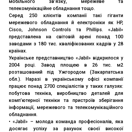
мобiльного зв’язку, мережеве та
телекомунікаційне обладнання тощо.
Серед 250 клієнтів компанії такі гіганти
мережевого обладнання й електроніки як HP,
Cisco, Johnson Controls та Phillips. «Jabil»
представлена на світовій арені понад 100
заводами з 180 тис. кваліфікованих кадрів у 28
країнах.
Українське представництво «Jabil» відкрилося у
2004 році. Завод площею в 26 тис. м2
розташований під Ужгородом (Закарпатська
обл.). Наразі в українському офісі компанії
працює понад 2700 спеціалістів у таких галузях:
побутова технiка, виробництво деталей для
комп’ютерної техніки та пристроїв зберiгання
iнформацiї, мережевого та телекомунікаційного
обладнання.
• «Jabil» – молода команда професіоналів, яка
досягає успіху за рахунок своєї високої