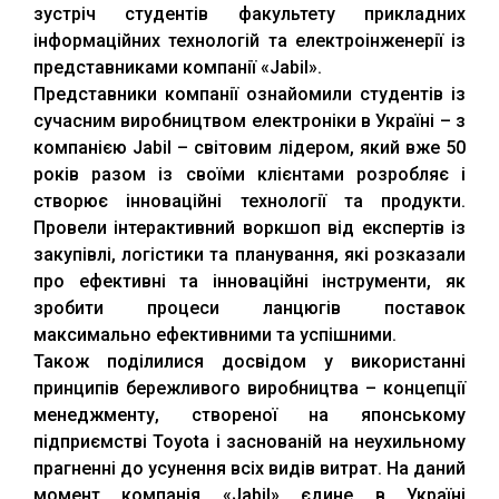
зустріч студентів факультету прикладних
інформаційних технологій та електроінженерії із
представниками компанії «Jabil».
Представники компанії ознайомили студентів із
сучасним виробництвом електроніки в Україні – з
компанією Jabil – світовим лідером, який вже 50
років разом із своїми клієнтами розробляє і
створює інноваційні технології та продукти.
Провели інтерактивний воркшоп від експертів із
закупівлі, логістики та планування, які розказали
про ефективні та інноваційні інструменти, як
зробити процеси ланцюгів поставок
максимально ефективними та успішними.
Також поділилися досвідом у використанні
принципів бережливого виробництва – концепції
менеджменту, створеної на японському
підприємстві Toyota і заснованій на неухильному
прагненні до усунення всіх видів витрат. На даний
момент компанія «Jabil» єдине в Україні