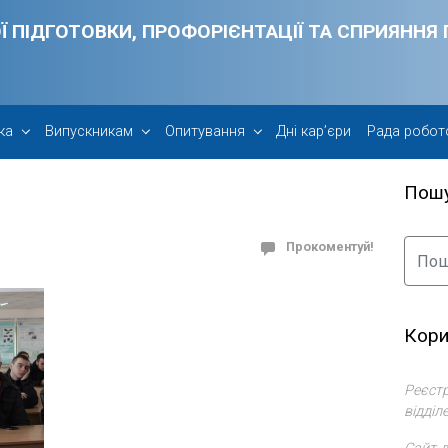
Ї ПІДГОТОВКИ, ПРОФОРІЄНТАЦІЇ ТА СПРИЯНН
ка
Випускникам
Опитування
Дні кар’єри
Рада робот
Пош
Прокоментуй!
Кори
Реєстр
відділ