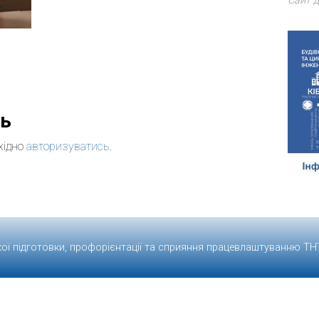
Сайт д
дь
хідно
авторизуватись
.
кої підготовки, профорієнтації та сприяння працевлаштуванню
ТН