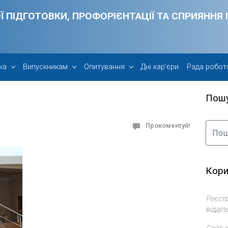
Ї ПІДГОТОВКИ, ПРОФОРІЄНТАЦІЇ ТА СПРИЯНН
ка
Випускникам
Опитування
Дні кар’єри
Рада робот
Пош
Прокоментуй!
Кори
Реєстр
відділ