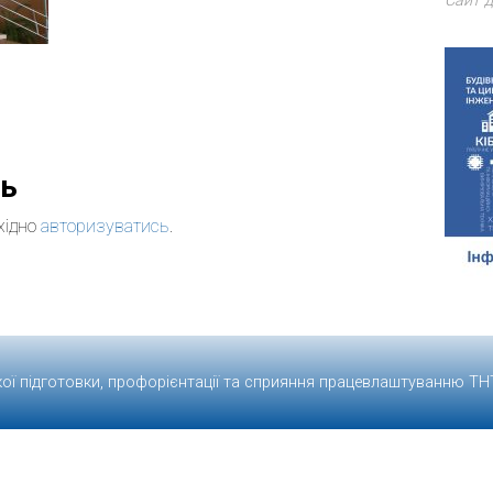
Сайт д
дь
хідно
авторизуватись
.
кої підготовки, профорієнтації та сприяння працевлаштуванню
ТН