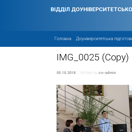
Skip to main content
ВІДДІЛ ДОУНІВЕРСИТЕТСЬКО
Головна
Доуніверситетська підготов
IMG_0025 (Copy)
05.10.2018
Written by
co-admin