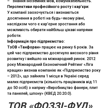
– знання іноземних мов, комунікабельність.
Перспективи професійного росту і кар
’
єри
:
У компанії заохочується і визнаються
досягнення в роботі на будь–якому рівні,
наслідком чого є кар’єрне зростання або
можливість обирати найбільш цікаві напрями
роботи.
Інформація про підприємство:
ТзОВ «Танфоран»
працює на ринку 6 років. За
цей час підприємство досягнуло високого рівня
розвитку і вийшло на міжнародний ринок. 2012
року Міжнародний Економічний Рейтинг «Ліга
кращих» визнав компанію як «Підприємство року
– 2012», що зайняла 1 місце в Україні серед
малих підприємств (кількість працівників від 11
до 50 осіб) з напрму «Виробництво фанери, плит
та панелей, шпону» (КВЕД 20.20.0).
ТОВ «ФОЗЗІ-ФУД»