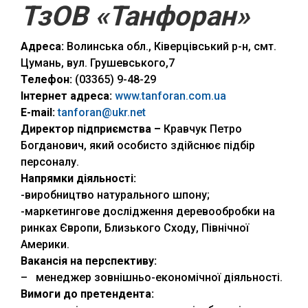
ТзОВ «Танфоран»
Адреса:
Волинська обл., Ківерцівський р-н, смт.
Цумань, вул. Грушевського,7
Телефон:
(03365) 9-48-29
Інтернет адреса:
www.tanforan.com.ua
E-mail
:
tanforan@ukr.net
Директор підприємства –
Кравчук Петро
Богданович, який особисто здійснює підбір
персоналу.
Напрямки діяльності:
-виробництво натурального шпону;
-маркетингове дослідження деревообробки на
ринках Європи, Близького Сходу, Північної
Америки.
Вакансія на перспективу:
– менеджер зовнішньо-економічної діяльності.
Вимоги до претендента: