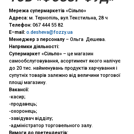
Мережа супермаркетів «Сільпо»
Адреса:
м. Тернопіль, вул.Текстильна, 28 ч
Телефон:
067 444 55 82
E
–
mail
:
o.desheva@fozzy.ua
Менеджер з персоналу
– Ольга Дешева.
Напрямки діяльності:
Супермаркет «Сільпо»
– це магазин
самообслуговування, асортимент якого налічує
до 20 тис. найменувань продуктів харчування і
супутніх товарів залежно від величини торгової
площі магазину.
Вакансії:
-касир;
-продавець;
-охоронець;
-завідувач відділу;
-адміністратор торговельного залу.
Вимоги до претендентів: