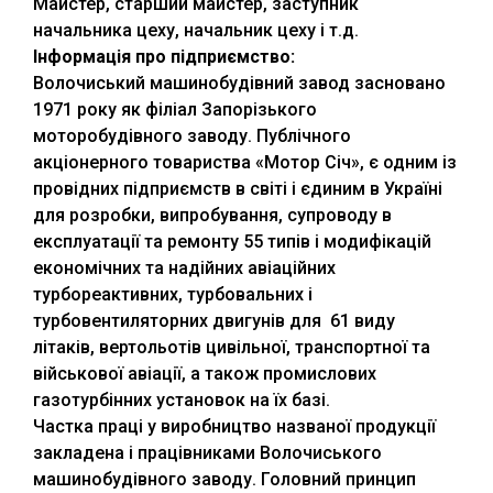
Майстер, старший майстер, заступник
начальника цеху, начальник цеху і т.д.
Інформація про підприємство:
Волочиський машинобудівний завод засновано
1971 року як філіал Запорізького
моторобудівного заводу. Публічного
акціонерного товариства «Мотор Січ», є одним із
провідних підприємств в світі і єдиним в Україні
для розробки, випробування, супроводу в
експлуатації та ремонту 55 типів і модифікацій
економічних та надійних авіаційних
турбореактивних, турбовальних і
турбовентиляторних двигунів для 61 виду
літаків, вертольотів цивільної, транспортної та
військової авіації, а також промислових
газотурбінних установок на їх базі.
Частка праці у виробництво названої продукції
закладена і працівниками Волочиського
машинобудівного заводу. Головний принцип