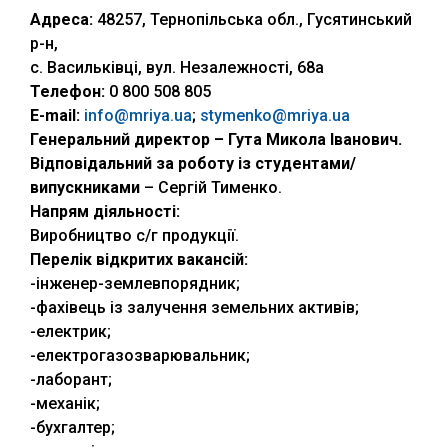
Адреса:
48257, Тернопільська обл., Гусятинський
р-н,
с. Васильківці, вул. Незалежності, 68а
Телефон:
0 800 508 805
E-mail
:
info@mriya.ua
;
stymenko@mriya.ua
Генеральний директор –
Гута Микола Іванович
.
Відповідальний за роботу із студентами/
випускниками
– Сергій Тименко.
Напрям діяльності:
Виробництво с/г продукції.
Перелік відкритих вакансій:
-інженер-землевпорядник;
-фахівець із залучення земельних активів;
-електрик;
-електрогазозварювальник;
-лаборант;
-механік;
-бухгалтер;