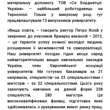
матеріальну допомогу. ТОВ «Се Борднетце-
Україна» – найбільший роботодавець на
Тернопіллі. Тільки у минулому році тут
працевлаштували 15 випускників університету.
«Вища освіта, – говорить ректор Петро Ясній у
зверненні до учасників Ярмарку вакансій – 2013,
– це ґарантія успіху кожної молодої людини,
розширення її можливостей та самореалізації.
Наш університет посідає гідне місце серед
найавторитетніших вищих навчальних закладів
України, член Європейської асоціації
університетів. Ми готуємо бакалаврів за 21
напрямом, спеціалістів–за 23 спеціальностями і
магістрів – за 22 спеціальностями. Цього року
закінчують навчання на денній формі 328
спеціалістів, 283 магістри. Це
висококваліфіковані фахівці, підготовка яких
здійснювалась з урахуванням вимог ринку праці,