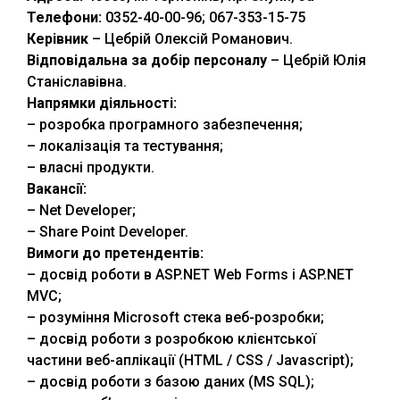
Телефони:
0352-40-00-96; 067-353-15-75
Керівник
– Цебрій Олексій Романович.
Відповідальна за добір персоналу
– Цебрій Юлія
Станіславівна.
Напрямки діяльності:
– розробка програмного забезпечення;
– локалізація та тестування;
– власні продукти.
Вакансії:
– Net Developer;
– Share Point Developer.
Вимоги до претендентів:
– досвід роботи в ASP.NET Web Forms і ASP.NET
MVC;
– розуміння Microsoft стека веб-розробки;
– досвід роботи з розробкою клієнтської
частини веб-аплікації (HTML / CSS / Javascript);
– досвід роботи з базою даних (MS SQL);