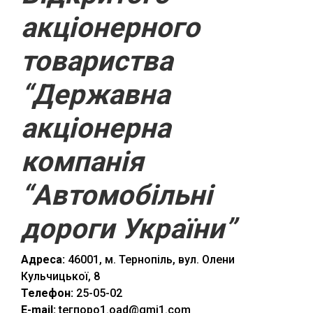
акціонерного
товариства
“Державна
акціонерна
компанія
“Автомобільні
дороги України”
Адреса:
46001, м. Тернопіль, вул. Олени
Кульчицької, 8
Телефон:
25-05-02
E-mail:
tегпоро1.оаd@gmі1.соm