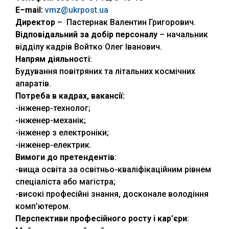
E
–
mail
:
vmz@ukrpost.ua
Директор
– Пастернак Валентин Григорович.
Відповідальний за добір персоналу
– начальник
відділу кадрів Войтко Олег Іванович.
Напрям діяльності
:
Будування повітряних та літальних космічних
апаратів.
Потреба в кадрах, вакансії:
-інженер-технолог;
-інженер-механік;
-інженер з електроніки;
-інженер-електрик.
Вимоги до претендентів
:
-вища освіта за освітньо-кваліфікаційним рівнем
спеціаліста або магістра;
-високі професійні знання, досконале володіння
комп’ютером.
Перспективи професійного росту і кар
’
єри
: