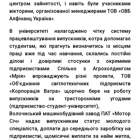
центром зайнятості, і навіть були учасниками
вікторини, організованої менеджерами ТОВ «ОВБ
Алфінанц Україна».
В університеті налагоджено чітку систему
працевлаштування випускників, котра допомагає
студентам, які прагнуть визначитись із місцем
праці вже під час навчання, склались постійні
ділові і довірливі стосунки з окремими
підприємствами. Спільно з Агрохолдингом
«Мрія» впроваджують різні проекти, ТОВ
«Об’єднання світлотехнічних підприємств
«Корпорація Ватра» щорічно бере на роботу
випускників за тристоронніми угодами
(підприємство-студент-університет),
Волочиський машинобудівний завод ПАТ «Мотор
Січ» надає випускникам статус молодого
спеціаліста, доплати до середнього заробітку на
підприємстві, щомісячні виплати за найм житла,