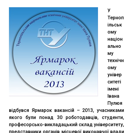
У
Терноп
ільськ
ому
націон
ально
му
технічн
ому
універ
ситеті
імені
Івана
Пулюя
відбувся Ярмарок вакансій – 2013, учасниками
якого були понад 30 роботодавців, студенти,
професорсько-викладацький склад університету,
представники органів місцевої виконавчої влади