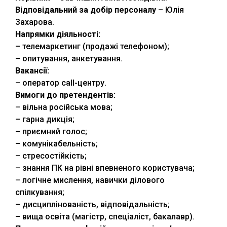
Відповідальний за добір персоналу
– Юлія
Захарова.
Напрямки діяльності:
– телемаркетинг (продажі телефоном);
– опитування, анкетування.
Вакансії:
– оператор call-центру.
Вимоги до претендентів:
– вільна російська мова;
– гарна дикція;
– приємний голос;
– комунікабельність;
– стресостійкість;
– знання ПК на рівні впевненого користувача;
– логічне мислення, навички ділового
спілкування;
Відділ доуніверситетської підготовки, профорієнтації та
– дисциплінованість, відповідальність;
сприяння працевлаштуванню
ТНТУ
. Всі права захищено.
– вища освіта (магістр, спеціаліст, бакалавр).