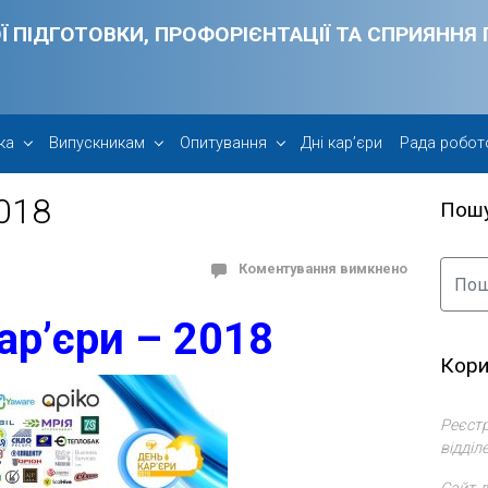
Ї ПІДГОТОВКИ, ПРОФОРІЄНТАЦІЇ ТА СПРИЯНН
ка
Випускникам
Опитування
Дні кар’єри
Рада робот
018
Пош
Коментування вимкнено
ар’єри – 2018
Кори
Реєстр
відділ