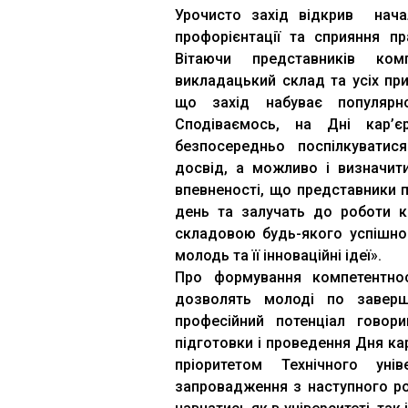
Урочисто захід відкрив начал
профорієнтації та сприяння п
Вітаючи представників компа
викладацький склад та усіх при
що захід набуває популярно
Сподіваємось, на Дні кар’є
безпосередньо поспілкуватис
досвід, а можливо і визначит
впевненості, що представники 
день та залучать до роботи к
складовою будь-якого успішно
молодь та її інноваційні ідеї».
Про формування компетентнос
дозволять молоді по заверше
професійний потенціал говор
підготовки і проведення Дня к
пріоритетом Технічного уні
запровадження з наступного ро