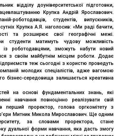
ьник відділу доуніверситетської підготовки,
рацевлаштуванню Крупка Андрій Ярославович.
ній-роботодавців, студентів, випускників,
сутніх Крупка А.Я. наголосив: «Ми раді бачити,
сті та розширює свої географічні межі.
ри студенти матимуть чудову можливість
я із роботодавцями, зможуть набути новий
ися з своїм майбутнім місцем роботи. Додає
підприємств теж сьогодні з користю проведуть
омпаній молодих спеціалістів, адже вагомою
го бізнес-середовища залишається креативна
тей на основі фундаментальних знань, які
нні навчання повноцінно реалізувати свій
ив перший проректор, голова оргкомітету з
ар’єри Митник Микола Мирославович. Ще одним
верситету, за словами проректора, стане
ку дуальної форми навчання, яка дасть змогу