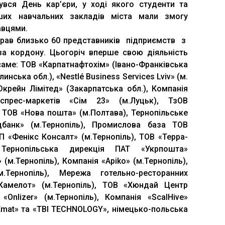
бувся День кар’єри, у ході якого студенти та
нших навчальних закладів міста мали змогу
авцями.
брав близько 60 представників підприємств з
за кордону. Цьогоріч вперше свою діяльність
саме: ТОВ «Карпатнафтохім» (Івано-Франківська
инська обл.), «Nestlé Business Services Lviv» (м.
крейн Лімітед» (Закарпатська обл.), Компанія
прес-маркетів «Сім 23» (м.Луцьк), ТзОВ
, ТОВ «Нова пошта» (м.Полтава), Тернопільське
банк» (м.Тернопіль), Промислова база ТОВ
ПП «Фенікс Консалт» (м.Тернопіль), ТОВ «Терра-
 Тернопільська дирекція ПАТ «Укрпошта»
 (м.Тернопіль), Компанія «Apiko» (м.Тернопіль),
.Тернопіль), Мережа готельно-ресторанних
«Камелот» (м.Тернопіль), ТОВ «Хюндай Центр
«Onlizer» (м.Тернопіль), Компанія «ScalHive»
«Emat» та «TBI TECHNOLOGY», німецько-польська