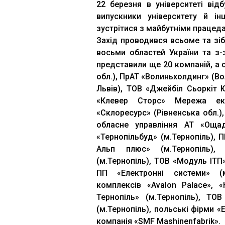
22 березня в університеті від
випускники університету й і
зустрітися з майбутніми працед
Захід проводився всьоме та зі
восьми областей України та з-
представили ще 20 компаній, а 
обл.), ПрАТ «Волиньхолдинг» (Вол
Львів), ТОВ «Джейбіл Сьоркіт Ю
«Клевер Сторс» Мережа екс
«Склоресурс» (Рівненська обл.)
обласне управління АТ «Ощад
«Тернопільбуд» (м.Тернопіль), 
Альп плюс» (м.Тернопіль),
(м.Тернопіль), ТОВ «Модуль ІТП»
ПП «Електронні системи» (м
комплексів «Avalon Palace», 
Тернопіль» (м.Тернопіль), ТОВ 
(м.Тернопіль), польські фірми 
компанія «SMF Mashinenfabrik».