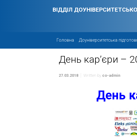
Skip to main content
ВІДДІЛ ДОУНІВЕРСИТЕТСЬКО
Головна
Доуніверситетська підготов
День кар’єри – 2
27.03.2018
Written by
co-admin
День к