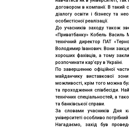
навчатись як в університеті, та
договором в компанії. В такий 
діалогу освіти і бізнесу та н
особистісної реалізації.
До учасників заходу також зве
«Приватбанку» Кобель Василь 
технічний директор ПАТ «Терн
Володимир Іванович. Вони закце
хороших фахівців, а тому закли
розпочинати кар’єру в Україні.
По завершенню офіційної части
майданчику виставкової зони
можливості, крім того можна бу
та проходження співбесіди. На
технічних спеціальностей, а тако
та банківської справи.
За словами учасників Дня ка
університеті особливо потрібни
Нагадаємо, захід був проведе