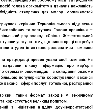
к і безпосередньо на робочому місці за трудовим
спосіб голова оргкомітету відзначив важливість
еобхідність створення для молоді можливостей
рнулися керівник Тернопільського відділення
Миколайович та заступник Голови правління —
опільський радіозавод «Оріон» Жегестовський
нтували увагу на тому, що ринок праці потребує
кали студентів активно розвиватися і сміливо
ни працедавці презентували свої компанії. На
 надавали цікаву інформацію про кар’єрні
ло отримати рекомендації із складання резюме
йбільшою популярністю користувалися вакансії
ж вакансії сфери послуг, готельної, ресторанної
р’єри, такий формат заходів у Технічному
й та користується великим попитом.
ний з ініціативи відділу доуніверситетської