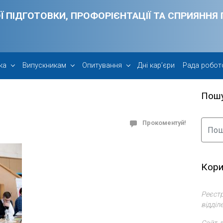
Ї ПІДГОТОВКИ, ПРОФОРІЄНТАЦІЇ ТА СПРИЯНН
ка
Випускникам
Опитування
Дні кар’єри
Рада робот
Пош
Прокоментуй!
Кори
Реєстр
відділ