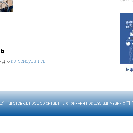
Сайт д
дь
хідно
авторизуватись
.
кої підготовки, профорієнтації та сприяння працевлаштуванню
ТН