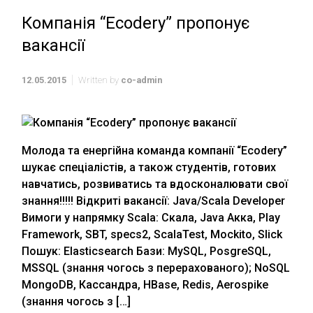
Компанія “Ecodery” пропонує
вакансії
12.05.2015
Written by
co-admin
Молода та енергійна команда компанії “Ecodery”
шукає спеціалістів, а також студентів, готових
навчатись, розвиватись та вдосконалювати свої
знання!!!!! Відкриті вакансії: Java/Scala Developer
Вимоги у напрямку Scala: Скала, Java Акка, Play
Framework, SBT, specs2, ScalaTest, Mockito, Slick
Пошук: Elasticsearch Бази: MySQL, PosgreSQL,
MSSQL (знання чогось з перерахованого); NoSQL
MongoDB, Кассандра, HBase, Redis, Aerospike
(знання чогось з […]