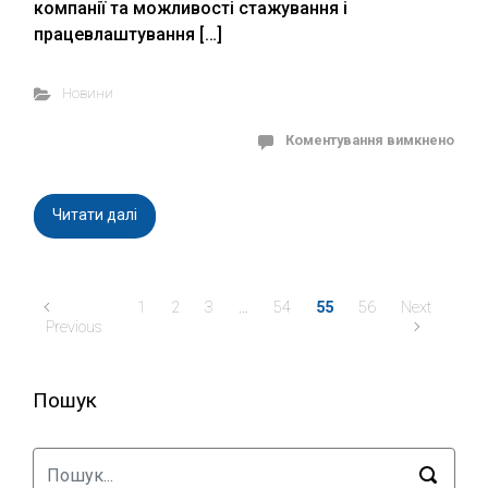
компанії та можливості стажування і
працевлаштування […]
Новини
Коментування вимкнено
Читати далі
1
2
3
…
54
55
56
Next
Previous
Пошук