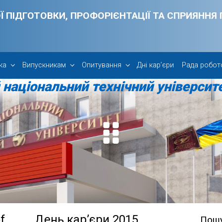
Ї ПІДГОТОВКИ, ПРОФОРІЄНТАЦІЇ ТА СПРИЯНН
ка
Випускникам
Опитування
Дні кар’єри
Рада робот
національний технічний університе
f
День кар’єри 2015
Пош