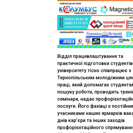
Відділ працевлаштування та
практичної підготовки студентів
університету тісно співпрацює з
Тернопільським молодіжним це
праці, який допомагає студента
пошуку роботи, проводить трені
семінари, надає профорієнтаційн
послуги. Його фахівці є постійн
учасниками наших ярмарків вака
днів кар’єри та інших заходів
профорієнтаційного спрямування