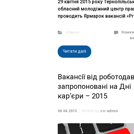
29 квітня 2015 року Тернопільсь
обласний молодіжний центр пра
проводить Ярмарок вакансій «Pro
Новини
Комен
в
Читати далі
Вакансії від роботодав
запропоновані на Дні
кар’єри – 2015
06.04.2015
Written by
co-admin