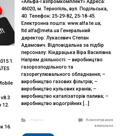
«Альфа-Газпромкомплект» Адреса:
46020, м. Тернопіль, вул. Подільська,
40. Телефон: 25-29-82, 25-18-45.
Електронна пошта: www.alfa.te.ua;
ltd.alfa@meta.ua Генеральний
директор: Лукасевич Степан
Адамович. Відповідальна за підбір
персоналу: Кіндрацька Віра Василівна.
Напрям діяльності: – виробництво
015 1.
газорозподільного та
ATES
газорегулювального обладнання; –
виробництво газових фільтрів; –
Mobile
виробництво кульових кранів; –
виробництво каталізаторів палива; –
 v8.3
виробництво водогрійних […]
 12.
Новини
Коментування
вимкнено
к 16.