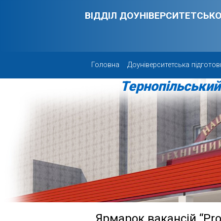
Skip to main content
ВІДДІЛ ДОУНІВЕРСИТЕТСЬКО
Головна
Доуніверситетська підготов
Тернопільський 
Ярмарок вакансій “Pro