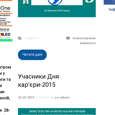
Новини
Коментування
вимкнено
Читати далі
нтром
м у
Учасники Дня
нги та
кар’єри-2015
і
ими
24.03.2015
Written by
co-admin
нсій,
. 28-