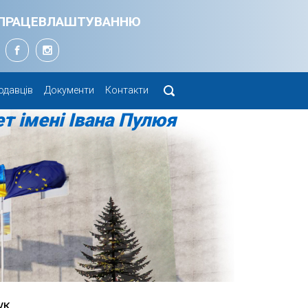
Я ПРАЦЕВЛАШТУВАННЮ
одавців
Документи
Контакти
т імені Івана Пулюя
ук