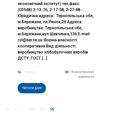
економічний інститут) тел.факс:
(03548) 2-13-76, 2-17-58, 2-27-88 ­­­­­­­­­­­­­­­­
Юридична адреса: Тернопільська обл,
м.Бережани, пл.Ринок,26 Адреса
виробництва: Тернопільська обл,
м.Бережани,вул.Шевченка,136 E-mail:
rst@ber.te.ua Форма власності:
кооперативна Вид діяльності:
виробництво хлібобулочних виробів
ДСТУ: ГОСТ […]
Новини
Коментування
вимкнено
Читати далі
1
2
3
…
54
55
56