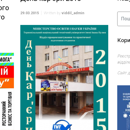
ого
29.03.2015
Written by
viddil_admin
го
Кори
Реєстр
відділ
Сайт д