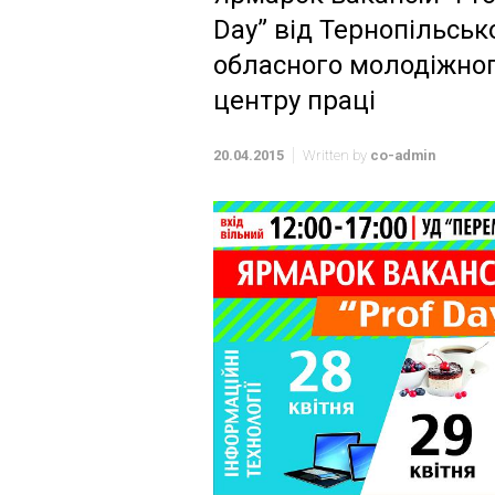
Day” від Тернопільськ
обласного молодіжно
центру праці
20.04.2015
Written by
co-admin