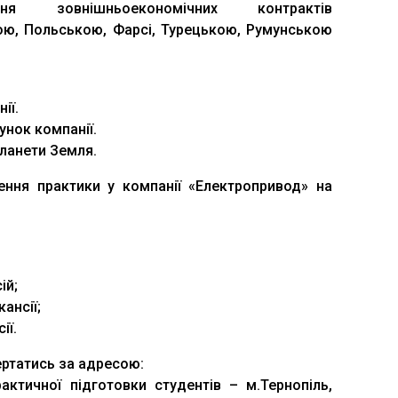
я зовнішньоекономічних контрактів
ою, Польською, Фарсі, Турецькою, Румунською
ії.
унок компанії.
планети Земля.
ння практики у компанії «Електропривод» на
ій;
ансії;
ії.
ртатись за адресою:
актичної підготовки студентів – м.Тернопіль,