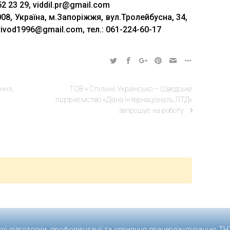
52 23 29, viddil.pr@gmail.com
08, Україна, м.Запоріжжя, вул.Тролейбусна, 34,
privod1996@gmail.com, тел.: 061-224-60-17
ання,
ТОВ « Спільне Українсько – Шведське
підприємство «Діана Інтернаціональ ЛТД»
запрошує на роботу
кої підготовки, профорієнтації та сприяння працевлаштуванню
ТН