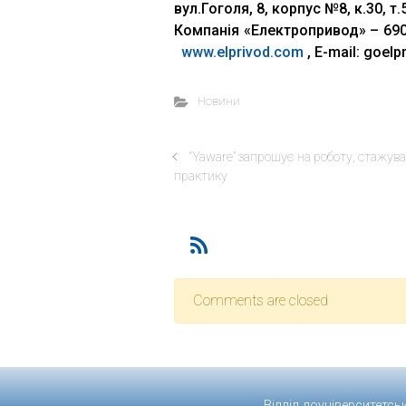
вул.Гоголя, 8, корпус №8, к.30, т.
Компанія «Електропривод» – 690
www.elprivod.com
, Е-mail: goel
Новини
“Yaware” запрошує на роботу, стажув
практику
Comments are closed
Відділ доуніверситетсь