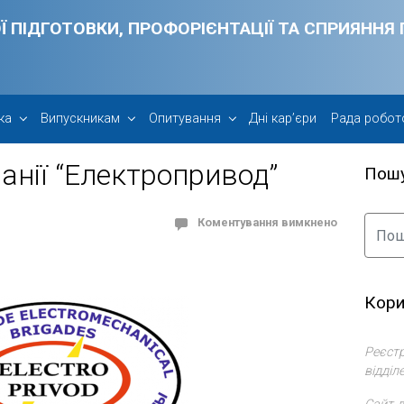
Ї ПІДГОТОВКИ, ПРОФОРІЄНТАЦІЇ ТА СПРИЯНН
ка
Випускникам
Опитування
Дні кар’єри
Рада робот
панії “Електропривод”
Пош
Коментування вимкнено
Кори
Реєстр
відділ