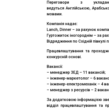
Переговори з укладанн
ведуться Англійською, Арабськ
мовами.
Компанія надає:
Lanch, Dinner – за рахунок компан
Гуртожиток іногороднім – за рах
Відрядження по Східній півкулі 
Працевлаштування та проходже
конкурсній основі.
Вакансії:
– менеджер ЗЕД – 11 вакансій;
– інженер-маркетолог – 6 ваканс
– інженер-електромеханік – 4 вак
– менеджер з ресурсів – 2 ваканс
За додатковою інформацією зве
відділ працевлаштування та пр