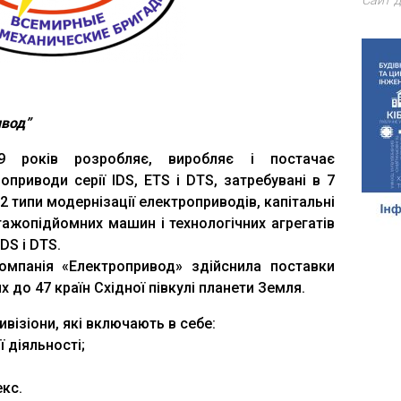
Сайт д
ивод”
9 років розробляє, виробляє і постачає
оприводи серії IDS, ETS і DTS, затребувані в 7
2 типи модернізації електроприводів, капітальні
ажопідйомних машин і технологічних агрегатів
DS і DТS.
омпанія «Електропривод» здійснила поставки
 до 47 країн Східної півкулі планети Земля.
ивізіони, які включають в себе:
 діяльності;
;
кс.