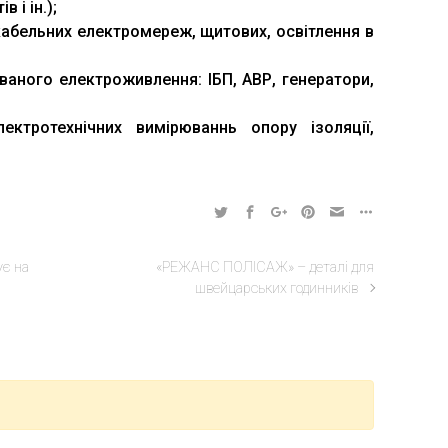
 і ін.);
кабельних електромереж, щитових, освітлення в
ваного електроживлення: ІБП, АВР, генератори,
ектротехнічних вимірюваннь опору ізоляції,
ує на
«РЕЖАНС ПОЛІСАЖ» – деталі для
швейцарських годинників
кої підготовки, профорієнтації та сприяння працевлаштуванню
ТН