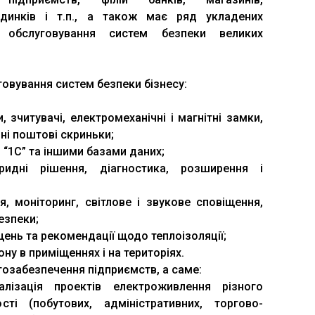
удинків і т.п., а також має ряд укладених
 обслуговування систем безпеки великих
говування систем безпеки бізнесу:
 зчитувачі, електромеханічні і магнітні замки,
вні поштові скриньки;
з “1С” та іншими базами даних;
ридні рішення, діагностика, розширення і
ія, моніторинг, світлове і звукове сповіщення,
езпеки;
ень та рекомендації щодо теплоізоляції;
ну в приміщеннях і на територіях.
гозабезпечення підприємств, а саме:
лізація проектів електроживлення різного
ті (побутових, адміністративних, торгово-