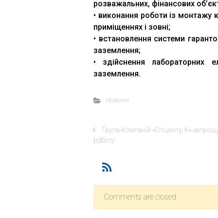
розважальних, фінансових об’єктів
• виконання роботи із монтажу 
приміщеннях і зовні;
• встановлення системи гаранто
заземлення;
• здійснення лабораторних ел
заземлення.
Новини
Група Компаній «Епіцентр К» запрош
роботу
Comments are closed
Відділ доуніверситетсь