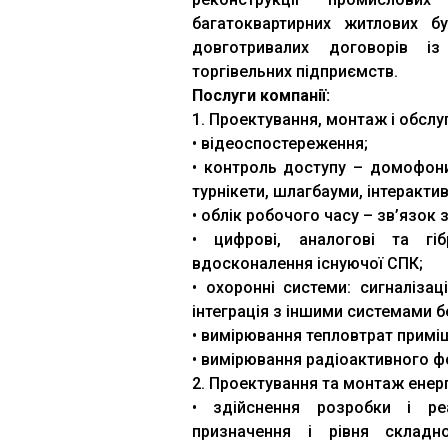
багатоквартирних житлових б
довготривалих договорів із
торгівельних підприємств.
Послуги компанії:
1. Проектування, монтаж і обслу
• відеоспостереження;
• контроль доступу – домофони,
турнікети, шлагбауми, інтеракти
• облік робочого часу – зв’язок 
• цифрові, аналогові та гіб
вдосконалення існуючої СПК;
• охоронні системи: сигналізац
інтеграція з іншими системами б
• вимірювання тепловтрат приміщ
• вимірювання радіоактивного фо
2. Проектування та монтаж енер
• здійснення розробки і реа
призначення і рівня складнос