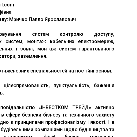
l.com
фівна
алу:
Мричко Павло Ярославович
овування систем контролю доступу,
их систем; монтаж кабельних електромереж,
еннях і зовні; монтаж систем гарантованого
ратори, заземлення.
інженерних спеціальностей на постійні основі.
 цілеспрямованість, пунктуальність, бажання
ь.
повідальністю «ІНВЕСТКОМ ТРЕЙД» активно
 в сфери безпеки бізнесу та технічного захисту
ідно з принципами професіоналізму і якості. На
 будівельними компаніями щодо будівництва та
 підприємств, філій банків, магазинів,