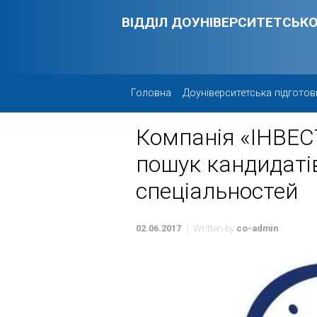
Skip to main content
ВІДДІЛ ДОУНІВЕРСИТЕТСЬКО
Головна
Доуніверситетська підготов
Компанія «ІНВЕ
пошук кандидаті
спеціальностей
02.06.2017
Written by
co-admin