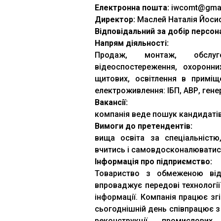
Електронна пошта:
iwcomt@gmai
Директор:
Маслей Наталія Йоси
Відповідальний за добір персон
Напрям діяльності:
Продаж, монтаж, обслуг
відеоспостереження, охоронн
щитових, освітлення в приміщ
електроживлення: ІБП, АВР, гене
Вакансії:
компанія веде пошук кандидатів 
Вимоги до претендентів:
вища освіта за спеціальністю,
вчитись і самовдосконалюватис
Інформація про підприємство:
Товариство з обмеженою від
впроваджує передові технології
інформації. Компанія працює зг
сьогоднішній день співпрацює з
реконструкції промислових