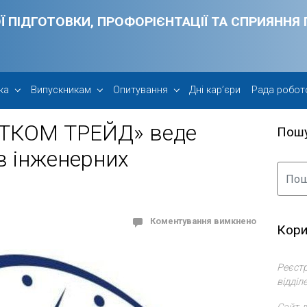
Ї ПІДГОТОВКИ, ПРОФОРІЄНТАЦІЇ ТА СПРИЯНН
ка
Випускникам
Опитування
Дні кар’єри
Рада робот
СТКОМ ТРЕЙД» веде
Пош
в інженерних
Коментування вимкнено
Кори
Реєстр
відділ