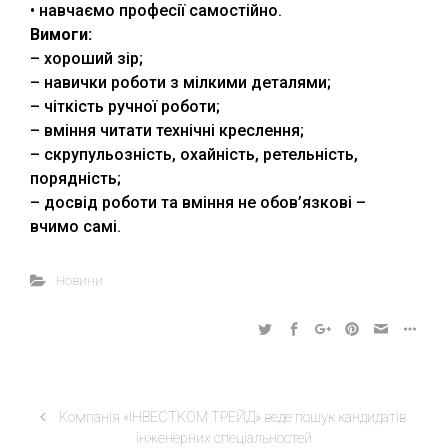
• навчаємо професії самостійно.
Вимоги:
– хороший зір;
– навички роботи з мілкими деталями;
– чіткість ручної роботи;
– вміння читати технічні креслення;
– скрупульозність, охайність, ретельність,
порядність;
– досвід роботи та вміння не обов’язкові –
вчимо самі.
Новини
Компанія «ІНВЕСТКОМ ТРЕЙД» веде пошук кандидатів
інженерних спеціальностей