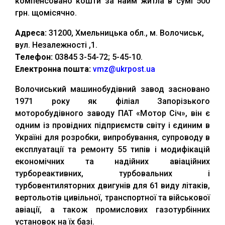
компенсовано кошти за найм житла в сумі 500
грн. щомісячно.
Адреса:
31200, Хмельницька обл., м. Волочиськ,
вул. Незалежності ,1.
Телефон:
03845 3-54-72; 5-45-10.
Електронна пошта:
vmz@ukrpost.ua
Волочиський машинобудівний завод засновано
1971 року як філіал Запорізького
моторобудівного заводу ПАТ «Мотор Січ», він є
одним із провідних підприємств світу і єдиним в
Україні для розробки, випробування, супроводу в
експлуатації та ремонту 55 типів і модифікацій
економічних та надійних авіаційних
турбореактивних, турбовальних і
турбовентиляторних двигунів для 61 виду літаків,
вертольотів цивільної, транспортної та військової
авіації, а також промислових газотурбінних
установок на їх базі.