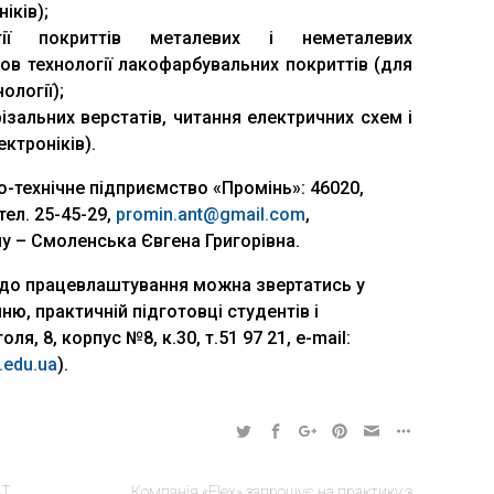
іків);
ії покриттів металевих і неметалевих
нов технології лакофарбувальних покриттів (для
ології);
ізальних верстатів, читання електричних схем і
ктроніків).
-технічне підприємство «Промінь»: 46020,
тел. 25-45-29,
promin.ant@gmail.com
,
у – Смоленська Євгена Григорівна.
до працевлаштування можна звертатись у
ю, практичній підготовці студентів і
ля, 8, корпус №8, к.30, т.51 97 21, e-mail:
u.edu.ua
).
АТ
Компанія «Flex» запрошує на практику з