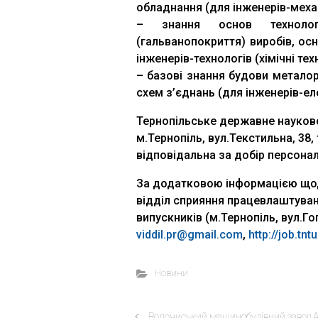
обладнання (для інженерів-механ
– знання основ технолог
(гальванопокриття) виробів, ос
інженерів-технологів (хімічні техн
– базові знання будови металор
схем з’єднань (для інженерів-еле
Тернопільське державне науково
м.Тернопіль, вул.Текстильна, 38, 
відповідальна за добір персонал
За додатковою інформацією що
відділ сприяння працевлаштуванн
випускників (м.Тернопіль, вул.Гого
viddil.pr@gmail.com
,
http://job.tnt
Новини
Волочиський машинобудівний завод 