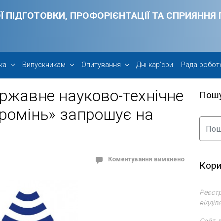
Ї ПІДГОТОВКИ, ПРОФОРІЄНТАЦІЇ ТА СПРИЯНН
ка
Випускникам
Опитування
Дні кар’єри
Рада робот
ержавне науково-технічне
Пош
ромінь» запрошує на
Коментування вимкнено
Кори
Реєстр
відділ