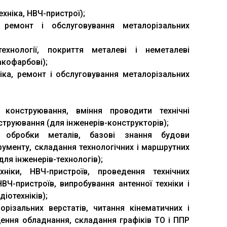
ехніка, НВЧ-пристрої);
, ремонт і обслуговування металорізальних
технології, покриття металеві і неметалеві
акофарбові);
іка, ремонт і обслуговування металорізальних
конструювання, вміння проводити технічні
струювання (для інженерів-конструкторів);
 обробки металів, базові знання будови
трументу, складання технологічних і маршрутних
для інженерів-технологів);
ніки, НВЧ-пристроїв, проведення технічних
НВЧ-пристроїв, випробування антенної техніки і
іотехніків);
різальних верстатів, читання кінематичних і
ення обладнання, складання графіків ТО і ППР