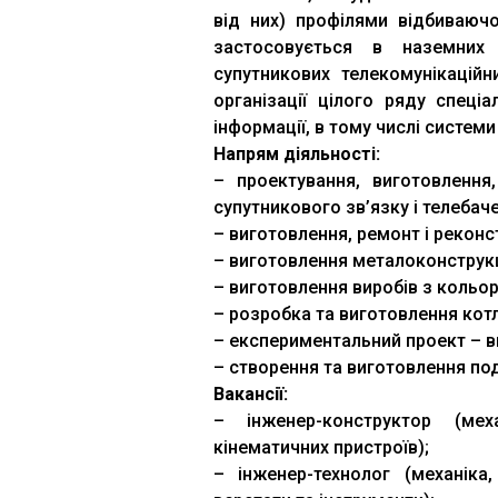
від них) профілями відбиваюч
застосовується в наземних 
супутникових телекомунікаційн
організації цілого ряду спеці
інформації, в тому числі систем
Напрям діяльності:
– проектування, виготовлення
супутникового зв’язку і телебач
– виготовлення, ремонт і рекон
– виготовлення металоконструкці
– виготовлення виробів з кольор
– розробка та виготовлення котл
– експериментальний проект – ви
– створення та виготовлення по
Вакансії:
– інженер-конструктор (мех
кінематичних пристроїв);
– інженер-технолог (механіка