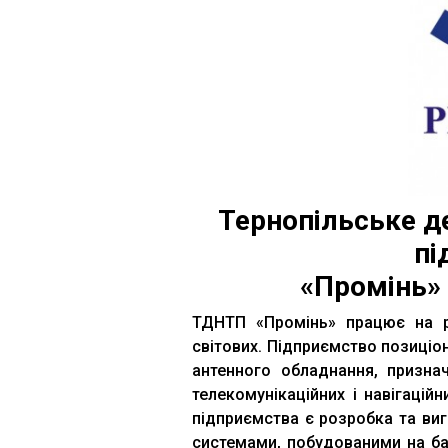
Тернопільське д
пі
«Промінь» 
ТДНТП «Промінь» працює на ри
світових. Підприємство позиціо
антенного обладнання, призна
телекомунікаційних і навігацій
підприємства є розробка та виг
системами, побудованими на баз