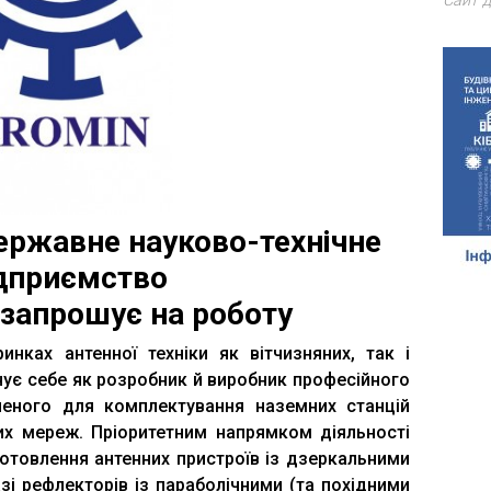
Сайт д
ержавне науково-технічне
дприємство
запрошує на роботу
нках антенної техніки як вітчизняних, так і
нує себе як розробник й виробник професійного
ченого для комплектування наземних станцій
них мереж. Пріоритетним напрямком діяльності
отовлення антенних пристроїв із дзеркальними
і рефлекторів із параболічними (та похідними