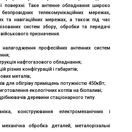
ої поверхні. Таке антенне обладнання широко
безпровідних телекомунікаційних мережах,
их та навігаційних мережах, а також під час
алізованих систем збору, обробки та передачі
и військового призначення.
, налагодження професійних антенних систем
ення;
струкція нафтогазового обладнання;
й різних конфігурацій і габаритів;
ових металів;
ів для обігріву приміщень потужністю 450кВт;
готовлення екологічних котлів на біопаливі;
дрібнювачів деревини стаціонарного типу.
аніка, конструювання електромеханічних і
, механічна обробка деталей, металорізальні