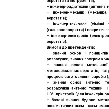
верстати та інструменти);
– інженер-радіотехнік (антенна т
– інженер-механік (механіка
верстатів);
– інженер-технолог (хімічні 
(гальванопокриття) і покриття л
– інженер-електронік (електрон
верстатів).
Вимоги до претендентів:
– знання основ і принципів 
розрахунки, знання програм кон
– знання основ механічної
металорізальних верстатів, інс
процесів виготовлення виробів (
– знання основ антенної тех
розрахунків антенної техніки і 
НВЧ-пристроїв (для інженерів-рад
– базові знання будови метало
пневматичних схем і схем змащ