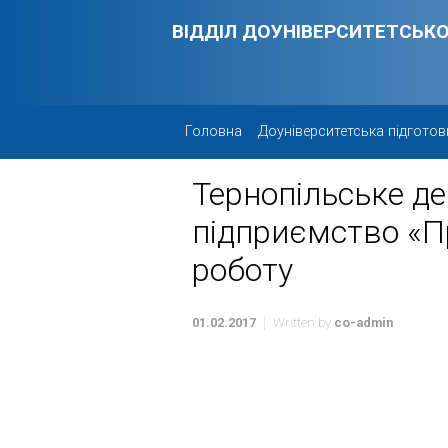
Skip to main content
ВІДДІЛ ДОУНІВЕРСИТЕТСЬКО
Головна
Доуніверситетська підготов
Тернопільське д
підприємство «П
роботу
01.02.2017
Written by
co-admin