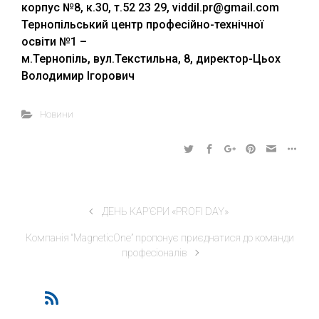
корпус №8, к.30, т.52 23 29, viddil.pr@gmail.com
Тернопільський центр професійно-технічної
освіти №1 –
м.Тернопіль, вул.Текстильна, 8, директор-Цьох
Володимир Ігорович
Новини
ДЕНЬ КАР’ЄРИ «PROFІ DAY»
Компанія “MagneticOne” пропонує приєднатися до команди
професіоналів