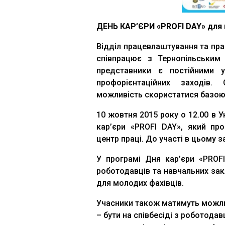
ДЕНЬ КАР’ЄРИ «PROFІ DAY» для
Відділ працевлаштування та прак
співпрацює з Тернопільським
представники є постійними у
профорієнтаційних заходів.
можливість скористатися базою 
10 жовтня 2015 року о 12.00 в 
кар’єри «PROFІ DAY», який пр
центр праці. До участі в цьому з
У програмі Дня кар’єри «PROFІ
роботодавців та навчальних закл
для молодих фахівців.
Учасники також матимуть можли
– бути на співбесіді з роботодав