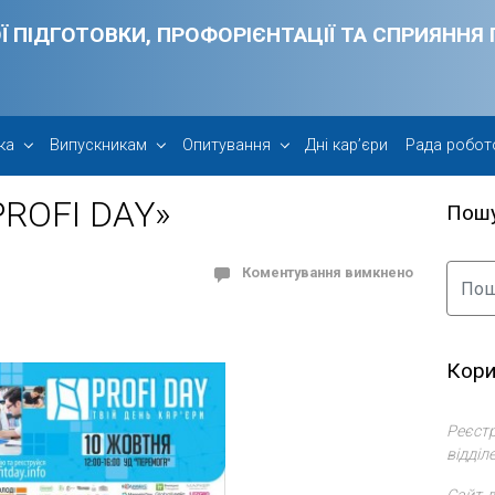
Ї ПІДГОТОВКИ, ПРОФОРІЄНТАЦІЇ ТА СПРИЯНН
ка
Випускникам
Опитування
Дні кар’єри
Рада робот
PROFІ DAY»
Пош
Коментування вимкнено
Кори
Реєстр
відділ