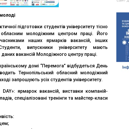
Сайт д
 молоді
тичної підготовки студентів університету тісно
 обласним молодіжним центром праці. Його
часниками наших ярмарків вакансій, інших
 Студенти, випускники університету мають
даних вакансій Молодіжного центру праці.
Українському домі “Перемога” відбудеться День
оводить Тернопільський обласний молодіжний
аході запрошують усіх студентів університету.
 DAY»: ярмарок вакансій, виставки компаній-
адів, спеціалізовані тренінги та майстер-класи
вість:
цем;