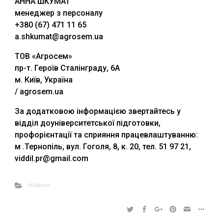
АННА ШКУМАТ
менеджер з персоналу
+380 (67) 471 11 65
a.shkumat@agrosem.ua
ТОВ «Агросем»
пр-т. Героїв Сталінграду, 6А
м. Київ, Україна
/ agrosem.ua
За додатковою інформацією звертайтесь у
відділ доуніверситетської підготовки,
профорієнтації та сприяння працевлаштуванню:
м .Тернопіль, вул. Гоголя, 8, к. 20, тел. 51 97 21,
viddil.pr@gmail.com
Новини