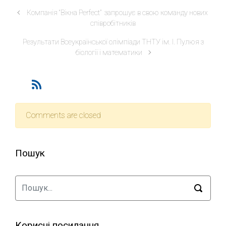
Компанія “Вікна Perfect” запрошує в свою команду нових
співробітників
Результати Всеукраїнської олімпіади ТНТУ ім. І. Пулюя з
біології і математики
Comments are closed
Пошук
Корисні посилання