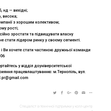
б, нд — вихідні;
, висока;
компанії з хорошим колективом;
ому рості;
ійно зростати та підвищувати власну
не стати лідером ринку у своєму сегменті.
 і Ви хочете стати частиною дружньої команди
 06
тайтесь у відділ доуніверситетської
прияння працевлаштуванню: м.Тернопіль, вул.
dil.pr@gmail.com
Спеціаліст із технічної підтримки у колл-центр