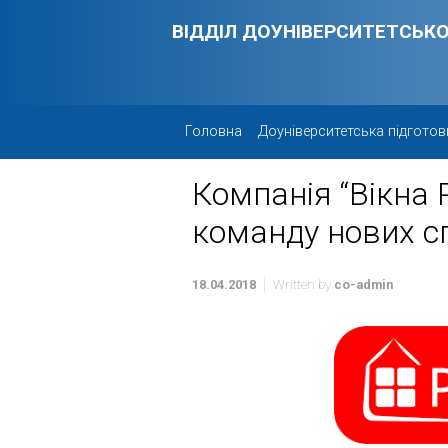
Skip to main content
ВІДДІЛ ДОУНІВЕРСИТЕТСЬКО
Головна
Доуніверситетська підготов
Компанія “Вікна 
команду нових сп
18.04.2018
Written by
co-admin