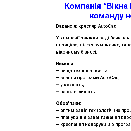
Компанія “Вікна
команду н
Вакансія:
кресляр AutoCad
У компанії завжди раді бачити 
позицією, цілеспрямованих, тала
віконному бізнесі.
Вимоги:
– вища технічна освіта;
– знання програми AutoCad;
– уважність;
– наполегливість.
Обов’язки:
– оптимізація технологічних проц
– планування завантаження вир
– креслення консрукцій в програ