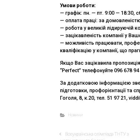
Умови роботи:
— графік: пн. — пт. 9:00 — 18:30, с
— оплата праці: за домовленістю
— робота у великій лідируючій 
— зацікавленість компанії у Ваш
— можливість працювати, профес
кваліфікацію у компанії, що праг
Якщо Вас зацікавила пропозиція
“Perfect” телефонуйте ‎096 678 94
За додатковою інформацією звер
підготовки, профорієнтації та с
Гоголя, 8, к.20, тел. 51 97 21, vid
Новини
Всеукраїнська олімпіада ТНТУ з