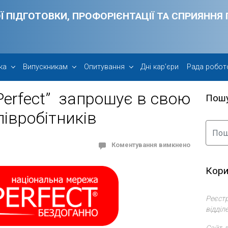
Ї ПІДГОТОВКИ, ПРОФОРІЄНТАЦІЇ ТА СПРИЯНН
ка
Випускникам
Опитування
Дні кар’єри
Рада робот
Perfect” запрошує в свою
Пош
івробітників
Коментування вимкнено
Кори
Реєстр
відділ