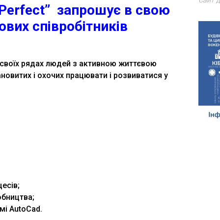
Сайт д
 Perfect” запрошує в свою
ових співробітників
в своїх рядах людей з активною життєвою
новитих і охочих працювати і розвиватися у
есів;
обництва;
мі AutoCad.