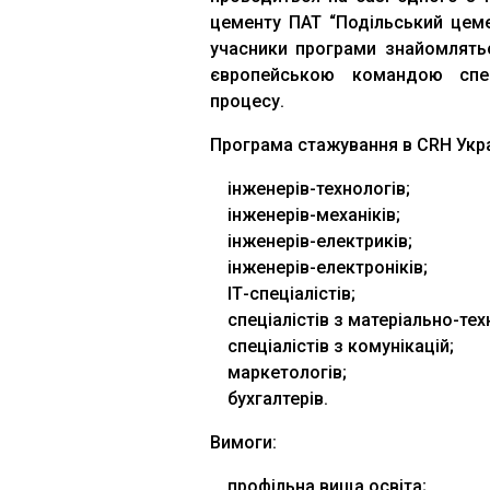
цементу ПАТ “Подільський цеме
учасники програми знайомлятьс
європейською командою спец
процесу.
Програма стажування в CRH Укра
інженерів-технологів;
інженерів-механіків;
інженерів-електриків;
інженерів-електроніків;
ІТ-спеціалістів;
спеціалістів з матеріально-тех
спеціалістів з комунікацій;
маркетологів;
бухгалтерів.
Вимоги:
профільна вища освіта;