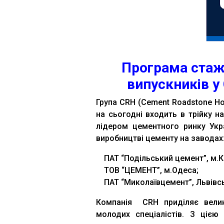
Програма стаж
випускників у
Група CRH (Cement Roadstone Hol
на сьогодні входить в трійку на
лідером цементного ринку Укра
виробництві цементу на заводах
ПАТ “Подільський цемент”, м.
ТОВ “ЦЕМЕНТ”, м.Одеса;
ПАТ “Миколаївцемент”, Львівсь
Компанія
CRH приділяє велик
молодих спеціалістів. З цією