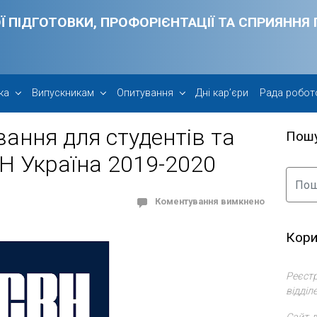
Ї ПІДГОТОВКИ, ПРОФОРІЄНТАЦІЇ ТА СПРИЯНН
ка
Випускникам
Опитування
Дні кар’єри
Рада робот
ання для студентів та
Пош
RH Україна 2019-2020
Коментування вимкнено
Кори
Реєстр
відділ