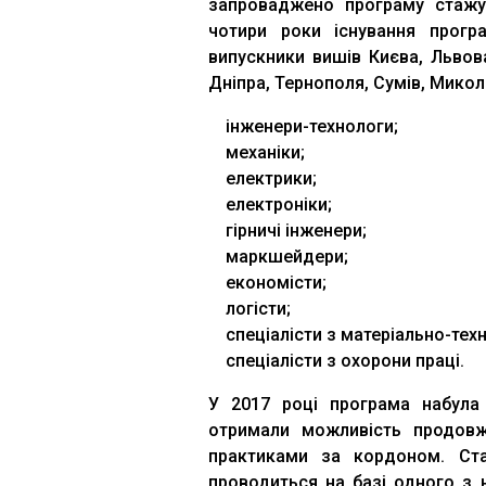
запроваджено програму стажув
чотири роки існування прогр
випускники вишів Києва, Львов
Дніпра, Тернополя, Сумів, Микол
інженери-технологи;
механіки;
електрики;
електроніки;
гірничі інженери;
маркшейдери;
економісти;
логісти;
спеціалісти з матеріально-тех
спеціалісти з охорони праці.
У 2017 році програма набула
отримали можливість продовж
практиками за кордоном. Ста
проводиться на базі одного з 