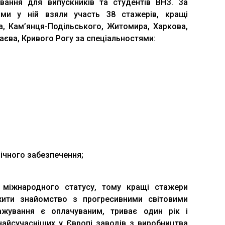
ання для випускників та студентів ВНЗ. За
ами у ній взяли участь 38 стажерів, кращі
а, Кам’янця-Подільського, Житомира, Харкова,
аєва, Кривого Рогу за спеціальностями:
нічного забезпечення;
 міжнародного статусу, тому кращі стажери
ити знайомство з прогресивними світовими
жування є оплачуваним, триває один рік і
найсучасніших у Європі заводів з виробництва