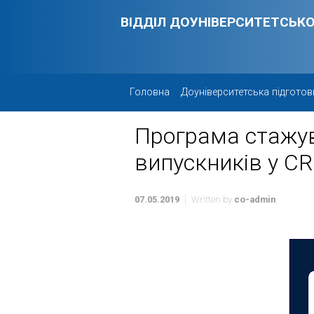
Skip to main content
ВІДДІЛ ДОУНІВЕРСИТЕТСЬКО
Головна
Доуніверситетська підготов
Програма стажув
випускників у C
07.05.2019
Written by
co-admin