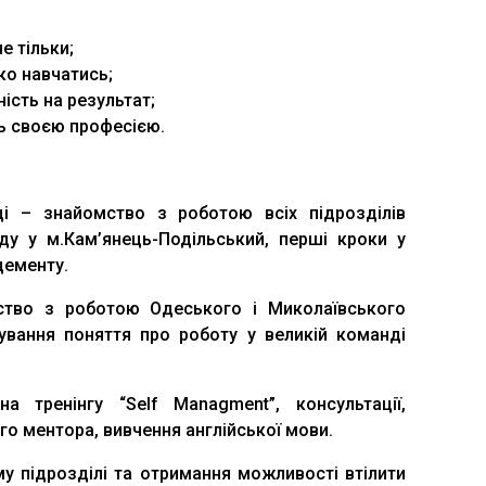
е тільки;
ко навчатись;
ість на результат;
ть своєю професією.
і – знайомство з роботою всіх підрозділів
ду у м.Кам’янець-Подільський, перші кроки у
цементу.
ство з роботою Одеського і Миколаївського
мування поняття про роботу у великій команді
 тренінгу “Self Managment”, консультації,
го ментора, вивчення англійської мови.
му підрозділі та отримання можливості втілити