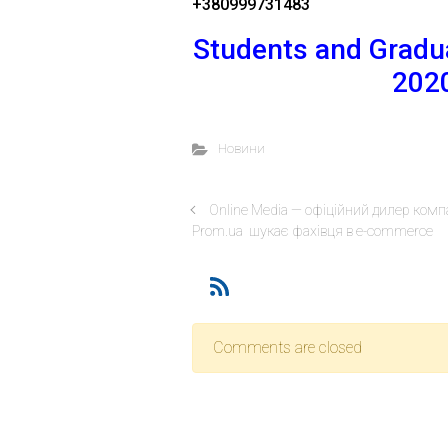
+380999731483
Students and Gradu
202
Новини
Online Media — офіційний дилер компа
Prom.ua шукає фахівця в e-commerce
Comments are closed
Відділ доуніверситетсь