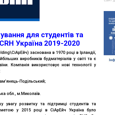
Сайт д
ування для студентів та
 CRH Україна 2019-2020
ding\CiApEйч) заснована в 1970 році в Ірландії,
йбільших виробників будматеріалів у світі та є
їни. Компанія використовує нові технології у
:
Кам’янець-Подільський;
ка обл., м.Миколаїв.
у увагу розвитку та підтримці студентів та
 метою у 2015 році в CiApEйч Україна було