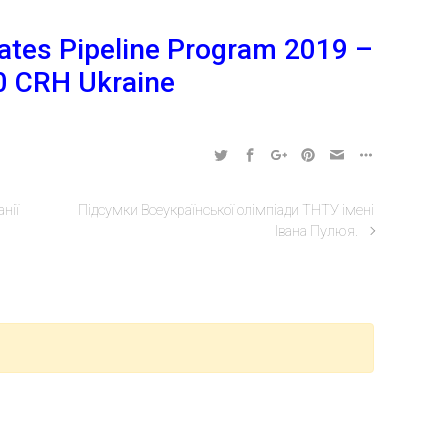
ates Pipeline Program 2019 –
0 CRH Ukraine
нії
Підсумки Всеукраїнської олімпіади ТНТУ імені
Івана Пулюя.
кої підготовки, профорієнтації та сприяння працевлаштуванню
ТН