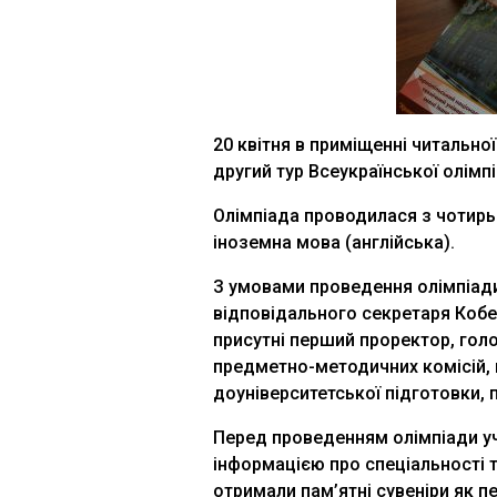
20 квітня в приміщенні читально
другий тур Всеукраїнської олімпі
Олімпіада проводилася з чотирьо
іноземна мова (англійська).
З умовами проведення олімпіади
відповідального секретаря Кобел
присутні перший проректор, голо
предметно-методичних комісій, п
доуніверситетської підготовки,
Перед проведенням олімпіади у
інформацією про спеціальності т
отримали пам’ятні сувеніри як пе