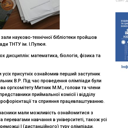
Сайт д
ї зали науково-технічної бібліотеки пройшов
ади ТНТУ ім. І.Пулюя.
х дисциплін: математика, біологія, фізика та
 усіх присутніх ознайомив перший заступник
ьник В.Р. Під час проведення олімпіади були
ва оргкомітету Митник М.М., голови та члени
редставники приймальної комісії і відділу
 профорієнтації та сприяння працевлаштуванню.
часники мали можливість ознайомитися з
а перевагами навчання в університеті, також усі
реможці І (дистанційного) туру олімпіади.