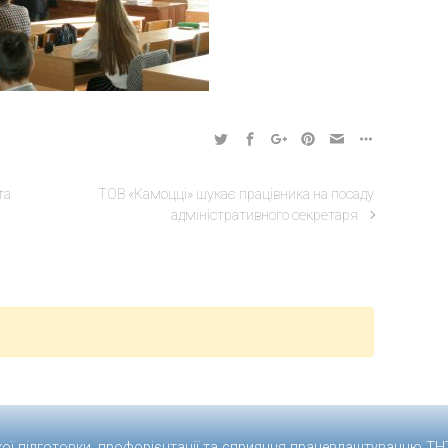
та
ТОВ «Камоцці» шукає працівника на посаду
адміністративного секретаря
кої підготовки, профорієнтації та сприяння працевлаштуванню
ТН