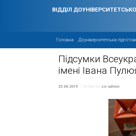
Skip to main content
ВІДДІЛ ДОУНІВЕРСИТЕТСЬКО
Головна
Доуніверситетська підготов
Підсумки Всеукр
імені Івана Пулю
23.04.2019
Written by
co-admin