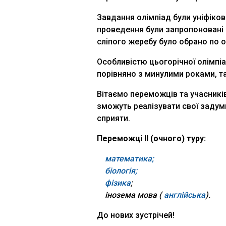
Завдання олімпіад були уніфіков
проведення були запропоновані 
сліпого жеребу було обрано по 
Особливістю цьогорічної олімпіа
порівняно з минулими роками, та
Вітаємо переможців та учасників
зможуть реалізувати свої задуми,
сприяти.
Переможці ІІ (очного) туру:
математика;
біологія;
фізика
;
інозема мова (
англійська
).
До нових зустрічей!