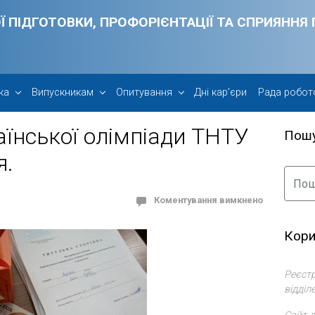
Ї ПІДГОТОВКИ, ПРОФОРІЄНТАЦІЇ ТА СПРИЯНН
ка
Випускникам
Опитування
Дні кар’єри
Рада робот
аїнської олімпіади ТНТУ
Пош
я.
Коментування вимкнено
Кори
Реєстр
відділ