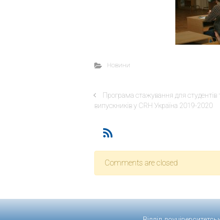
Новини
Програма стажування для студентів 
випускників у CRH Україна 2019-2020
Comments are closed
Відділ доуніверситетсь