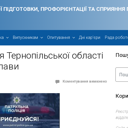
Ї ПІДГОТОВКИ, ПРОФОРІЄНТАЦІЇ ТА СПРИЯНН
ка
Випускникам
Опитування
Дні кар’єри
Рада робот
я Тернопільської області
Пош
 лави
Коментування вимкнено
Кори
Реєстр
відділ