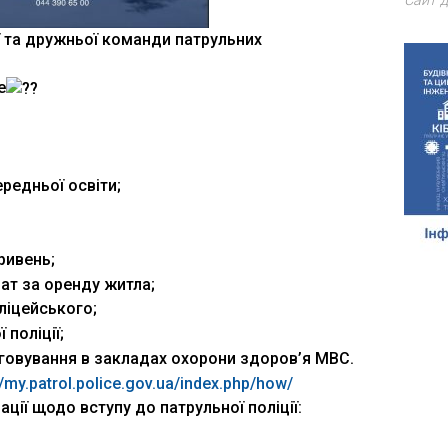
Сайт д
 та дружньої команди патрульних
е
ередньої освіти;
ривень;
ат за оренду житла;
оліцейського;
 поліції;
овування в закладах охорони здоров’я МВС.
//my.patrol.police.gov.ua/index.php/how/
ції щодо вступу до патрульної поліції: