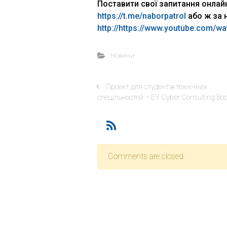
Поставити свої запитання онлайн
https://t.me/naborpatrol
або ж за 
http://https://www.youtube.com/
Новини
Проект для студентів технічних
спецільностей – EY Cyber Consulting Bo
Comments are closed
Відділ доуніверситетсь