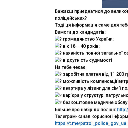
Бажаєш приєднатися до великої
поліцейських?
Тоді ця інформація саме для теб
Вимоги до кандидатів:
громадянство України;
вік 18 – 40 років;
наявність повної загальної с
відсутність судимості
На тебе чекає:
заробітна платня від 11 200 г
можливість компенсації витр
квартира у лізинг для сім’ї п
кар’єра у структурі патрульної
безкоштовне медичне обслуг
Більше про набір до поліції:
http:
Телеграм-канал корисної інформа
https://t.me/patrol_police_gov_ua