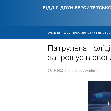
Skip to main content
ВІДДІЛ ДОУНІВЕРСИТЕТСЬКО
Головна
Доуніверситетська підготов
Патрульна поліці
запрошує в свої
27.10.2020
Written by
co-admin