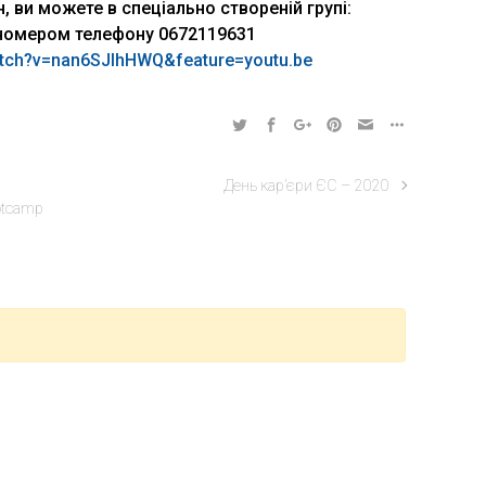
, ви можете в спеціально створеній групі:
номером телефону 0672119631
watch?v=nan6SJIhHWQ&feature=youtu.be
День кар’єри ЄС – 2020
otcamp
кої підготовки, профорієнтації та сприяння працевлаштуванню
ТН