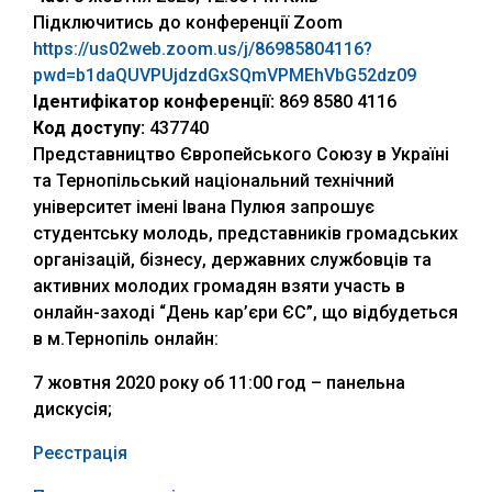
Підключитись до конференції Zoom
https://us02web.zoom.us/j/86985804116?
pwd=b1daQUVPUjdzdGxSQmVPMEhVbG52dz09
Ідентифікатор конференції:
869 8580 4116
Код доступу:
437740
Представництво Європейського Союзу в Україні
та Тернопільський національний технічний
університет імені Івана Пулюя запрошує
студентську молодь, представників громадських
організацій, бізнесу, державних службовців та
активних молодих громадян взяти участь в
онлайн-заході “День кар’єри ЄС”, що відбудеться
в м.Тернопіль онлайн:
7 жовтня 2020 року об 11:00 год – панельна
дискусія;
Реєстрація