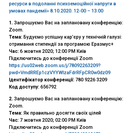
ресурси в подоланні психоемоційної напруги в
умовах пандемії» 8.10.2020. 12-00 – 13:00
1.
Запрошуємо Вас на заплановану конференцію:
Zoom.
Тема:
Будуємо успішну кар’єру у технічній галузі:
отримання стипендії за програмою Еразмус+
Час:
6 жовтня 2020; 12:00 PM Київ
Підключитись до конференції Zoom
https://us02web.zoom.us/j/78092263209?
pwd=VmdRREp1czVYYWlzaFdrRFpCR0w0dz09
Ідентифікатор конференції:
780 9226 3209
Код доступу:
656792
2.
Запрошуємо Вас на заплановану конференцію:
Zoom.
Тема:
Як правильно досягти своїх цілей
Час:
7 жовтня 2020; 02:00 PM Київ
Підключитись до конференції Zoom