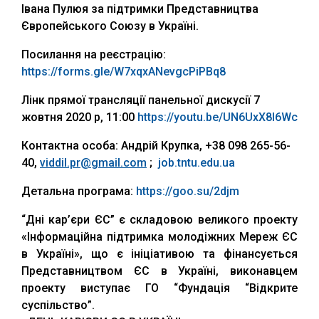
Івана Пулюя за підтримки Представництва
Європейського Союзу в Україні.
Посилання на реєстрацію:
https://forms.gle/W7xqxANevgcPiPBq8
Лінк прямої трансляції панельної дискусії ‪7
жовтня 2020 р, 11:00
https://youtu.be/UN6UxX8I6Wc
Контактна особа: Андрій Крупка, ‪+38 098 265-56-
40,
viddil.pr@gmail.com
;
job.tntu.edu.ua
Детальна програма:
https://goo.su/2djm
“Дні кар’єри ЄС” є складовою великого проекту
«Інформаційна підтримка молодіжних Мереж ЄС
в Україні», що є ініціативою та фінансується
Представництвом ЄС в Україні, виконавцем
проекту виступає ГО “Фундація “Відкрите
суспільство”.