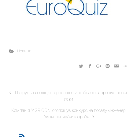
Новини
Патрульна поліція Тернопільської області запрошує в свої
лави
Компанія “AGRICON” оголошує конкурс на посаду «Інженер
будівельник/виконроб»