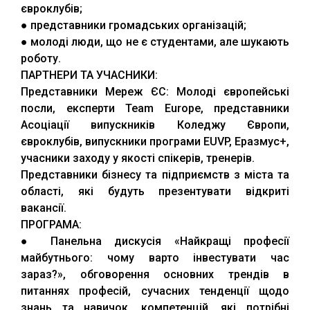
євроклубів;
● представники громадських організацій;
● молоді люди, що не є студентами, але шукають
роботу.
ПАРТНЕРИ ТА УЧАСНИКИ:
Представники Мереж ЄС: Молоді європейські
посли, експерти Team Europe, представники
Асоціації випускників Коледжу Європи,
євроклубів, випускники програми EUVP, Еразмус+,
учасники заходу у якості спікерів, тренерів.
Представники бізнесу та підприємств з міста та
області, які будуть презентувати відкриті
вакансії.
ПРОГРАМА:
● Панельна дискусія «Найкращі професії
майбутнього: чому варто інвестувати час
зараз?», обговорення основних трендів в
питаннях професій, сучасних тенденції щодо
знань та навичок, компетенцій, які потрібні