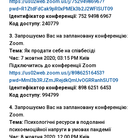
https://us02web.zoom.us/j/75294986967?
pwd=R1ZtdFdCak9pR0xPMEk3b2J2WFlSUT09
Ідентифікатор конференції:
752 9498 6967
Код доступу:
240779
3.
Запрошуємо Вас на заплановану конференцію:
Zoom.
Тема:
Як продати себе на співбесіді
Час:
7 жовтня 2020; 03:15 PM Київ
Підключитись до конференції Zoom
https://us02web.zoom.us/j/89862516453?
pwd=MmI3b3RJZmJRejdkQmUvOGRRanhSUT09
Ідентифікатор конференції:
898 6251 6453
Код доступу:
994799
4.
Запрошуємо Вас на заплановану конференцію:
Zoom.
Тема:
Психологічні ресурси в подоланні
психоемоційної напруги в умовах пандемії
Час:
8 жовтня 2020; 12:00 PM Київ