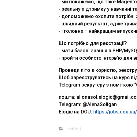
⁃ ми покажемо, що таке Magento 
⁃ реальну підтримку у навчанні т
⁃ допоможемо охопити потрібні 
⁃ швидкий результат, адже трива
⁃ і головне – найкращим випуск
Що потрібно для реєстрації?
⁃ мати базові знання в PHP/MySQL
⁃ пройти особисте інтерв’ю для 
Проведи літо з користю, реєструй
Щоб зареєструватись на курс ві
Telegram рекрутеру з поміткою 
пошта: alionasol.elogic@gmail.c
Telegram: @AlenaSoligan
Elogic на DOU:
https://jobs.dou.u
Новини