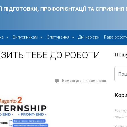
Ї ПІДГОТОВКИ, ПРОФОРІЄНТАЦІЇ ТА СПРИЯНН
ка
Випускникам
Опитування
Дні кар’єри
Рада робот
ИЗИТЬ ТЕБЕ ДО РОБОТИ
Пош
Коментування вимкнено
Кори
Реєстр
відділ