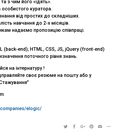
та з чим його «їдять».
а особистого куратора.
знання від простих до складніших.
лість навчання до 2-х місяців.
никам надаємо пропозицію співпраці.
 (back-end); HTML, CSS, JS, jQuery (front-end)
визначення поточного рівня знань.
ся на інтернатуру !
дправляйте своє резюме на пошту або у
“Стажування”
om
a/companies/elogic/