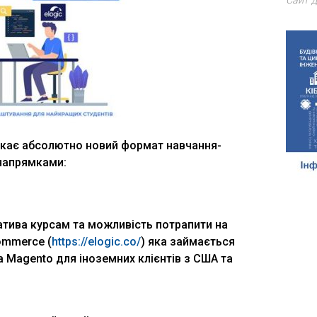
Сайт д
скає абсолютно новий формат навчання-
 напрямками:
атива курсам та можливість потрапити на
ommerce (
https://elogic.co/
) яка займається
 Magento для іноземних клієнтів з США та