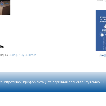
Сайт д
дь
хідно
авторизуватись
.
кої підготовки, профорієнтації та сприяння працевлаштуванню
ТН