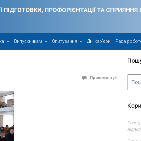
Ї ПІДГОТОВКИ, ПРОФОРІЄНТАЦІЇ ТА СПРИЯНН
ка
Випускникам
Опитування
Дні кар’єри
Рада робот
Пош
Прокоментуй!
Кори
Реєстр
відділ