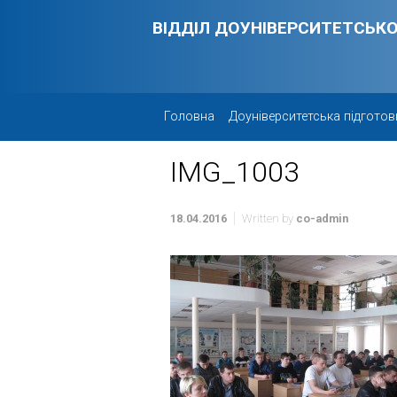
Skip to main content
ВІДДІЛ ДОУНІВЕРСИТЕТСЬКО
Головна
Доуніверситетська підготов
IMG_1003
18.04.2016
Written by
co-admin