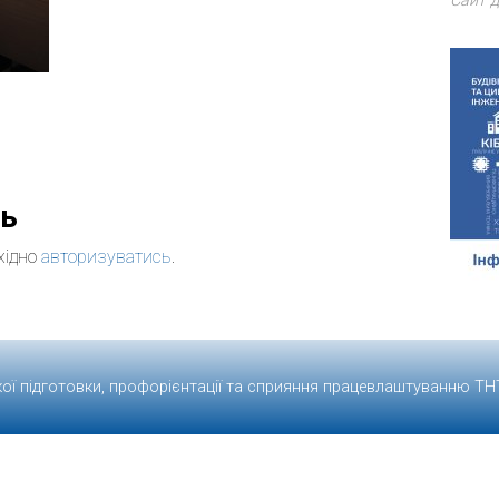
Сайт д
дь
хідно
авторизуватись
.
кої підготовки, профорієнтації та сприяння працевлаштуванню
ТН