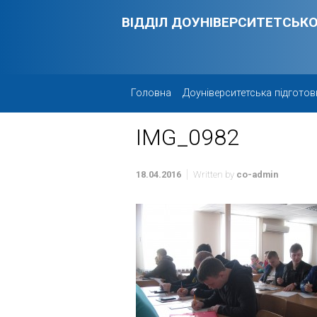
Skip to main content
ВІДДІЛ ДОУНІВЕРСИТЕТСЬКО
Головна
Доуніверситетська підготов
IMG_0982
18.04.2016
Written by
co-admin