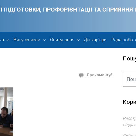
Ї ПІДГОТОВКИ, ПРОФОРІЄНТАЦІЇ ТА СПРИЯНН
ка
Випускникам
Опитування
Дні кар’єри
Рада робот
Пош
Прокоментуй!
Кори
Реєстр
відділ