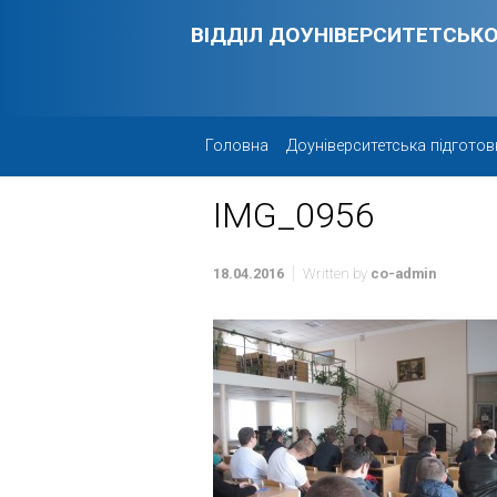
Skip to main content
ВІДДІЛ ДОУНІВЕРСИТЕТСЬКО
Головна
Доуніверситетська підготов
IMG_0956
18.04.2016
Written by
co-admin