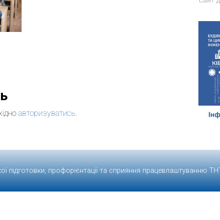
Сайт д
дь
хідно
авторизуватись
.
кої підготовки, профорієнтації та сприяння працевлаштуванню
ТН