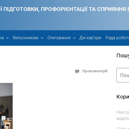
Ї ПІДГОТОВКИ, ПРОФОРІЄНТАЦІЇ ТА СПРИЯНН
ка
Випускникам
Опитування
Дні кар’єри
Рада робот
Пош
Прокоментуй!
Кори
Реєстр
відділ