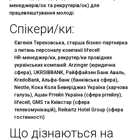
менеджерів/ок та рекрутерів/ок) для
працевлаштування молоді.
Спікери/ки:
Євгенія Тереховська, старша бізнес-партнерка
з питань персоналу компанії lifecell
HR-менеджер/ки, рекрутер/ки провiдних
українських компаній: Arzinger (юридична
сфера), UKRSIBBANK, Райффайзен Банк Аваль,
KredoBank, Альфа-банк (банківська сфера),
Nestle, Кока Кола Беверіджиз Україна (харчова
галузь), Ашан Рітейл Україна (сфера рітейлу),
lifecell, GMS та Київстар (сфера
телекомунікацій), Reikartz Hotel Group (сфера
гостинності)
Що дізнаються на