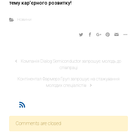
тему кар’єрного розвитку!
Новини
Компанія Dialog Semiconductor запрошує молодь до
співпраці
Контінентал Фармерз Груп запрошує на стажування
молодих спеціалістів
Comments are closed