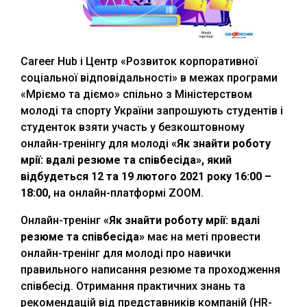
Career Hub і Центр «Розвиток корпоративної
соціальної відповідальності» в межах програми
«Мріємо та діємо» спільно з Міністерством
молоді та спорту України запрошують студентів і
студенток взяти участь у безкоштовному
онлайн-тренінгу для молоді
«Як знайти роботу
мрії: вдалі резюме та співбесіда», який
відбудеться 12 та 19 лютого 2021 року 16:00 –
18:00,
на онлайн-платформі ZOOM.
Онлайн-тренінг
«Як знайти роботу мрії: вдалі
резюме та співбесіда»
має на меті провести
онлайн-тренінг для молоді про навички
правильного написання резюме та проходження
співбесід. Отримання практичних знань та
рекомендацій від представників компаній (HR-