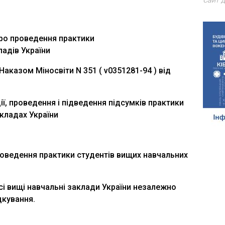
Сайт д
ро проведення практики
ладів України
 Наказом Міносвіти N 351 ( v0351281-94 ) від
ї, проведення і підведення підсумків практики
акладах України
оведення практики студентів вищих навчальних
і вищі навчальні заклади України незалежно
дкування.