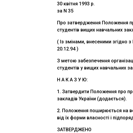
30 квітня 1993 р.
за N 35
Про затвердження Положення п
студентів вищих навчальних зак
( Із змінами, внесеними згідно з
20.12.94 )
З метою забезпечення організаці
студентів у вищих навчальних з
Н А К А З У Ю:
1. Затвердити Положення про пр
закладів України (додається).
2. Положення поширюється на вс
від їх форми власності і підпоря
ЗАТВЕРДЖЕНО