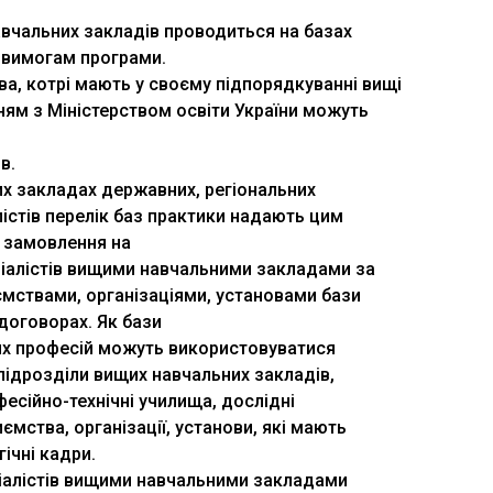
авчальних закладів проводиться на базах
и вимогам програми.
тва, котрі мають у своєму підпорядкуванні вищі
ням з Міністерством освіти України можуть
в.
их закладах державних, регіональних
істів перелік баз практики надають цим
 замовлення на
еціалістів вищими навчальними закладами за
мствами, організаціями, установами бази
договорах. Як бази
чих професій можуть використовуватися
підрозділи вищих навчальних закладів,
есійно-технічні училища, дослідні
ємства, організації, установи, які мають
ічні кадри.
ціалістів вищими навчальними закладами