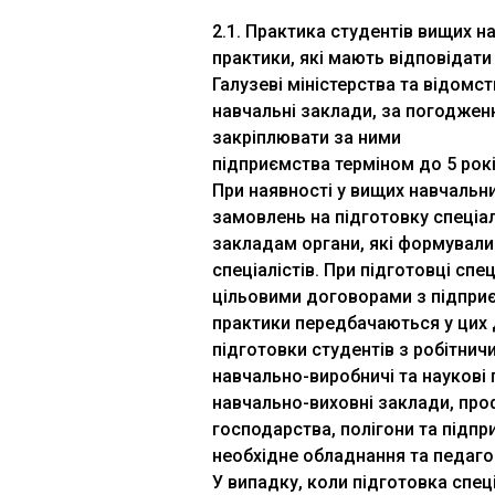
2.1. Практика студентів вищих н
практики, які мають відповідат
Галузеві міністерства та відомс
навчальні заклади, за погоджен
закріплювати за ними
підприємства терміном до 5 рокі
При наявності у вищих навчальн
замовлень на підготовку спеціал
закладам органи, які формували
спеціалістів. При підготовці сп
цільовими договорами з підприє
практики передбачаються у цих 
підготовки студентів з робітни
навчально-виробничі та наукові 
навчально-виховні заклади, проф
господарства, полігони та підпри
необхідне обладнання та педагог
У випадку, коли підготовка спе