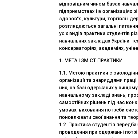
відповідним чином базах навчал
підприємствах і в організаціях р
здоров”я, культури, торгівлі і 
розглядаються загальні питання 
усіх видів практики студентів р
навчальних закладах України: те
консерваторіях, академіях, уніве
1. МЕТА І ЗМІСТ ПРАКТИКИ
1.1. Метою практики є оволоді
організації та знаряддями праці 
них, на базі одержаних у вищому
навчальному закладі знань, проф
самостійних рішень під час конк
умовах, виховання потреби сис
поновлювати свої знання та твор
1.2. Практика студентів передбач
проведення при одержанні потрі