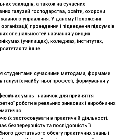
ьних закладів, а також на сучасних
ізних галузей господарства, освіти, охорони
державного управління. У даному Положенні
організації, проведення і підведення підсумків
ізних спеціальностей навчання у вищих
хнікумах (училищах), коледжах, інститутах,
рситетах та інше.
ння студентами сучасними методами, формами
в галузі їх майбутньої професії, формування у
есійних умінь і навичок для прийняття
ретної роботи в реальних ринкових і виробничих
тематично
чо їх застосовувати в практичній діяльності.
ає безперервність та послідовність її
бного достатнього обсягу практичних знань і