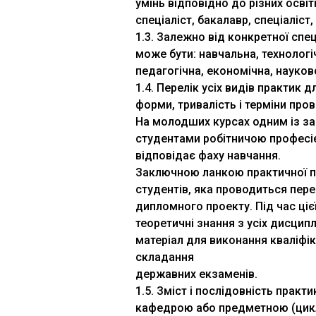
умінь відповідно до різних освіт
спеціаліст, бакалавр, спеціаліст,
1.3. Залежно від конкретної спец
може бути: навчальна, технологі
педагогічна, економічна, науков
1.4. Перелік усіх видів практик д
форми, тривалість і терміни про
На молодших курсах одним із з
студентами робітничою професіє
відповідає фаху навчання.
Заключною ланкою практичної п
студентів, яка проводиться пер
дипломного проекту. Під час ці
теоретичні знання з усіх дисцип
матеріал для виконання кваліфі
складання
державних екзаменів.
1.5. Зміст і послідовність прак
кафедрою або предметною (цикл