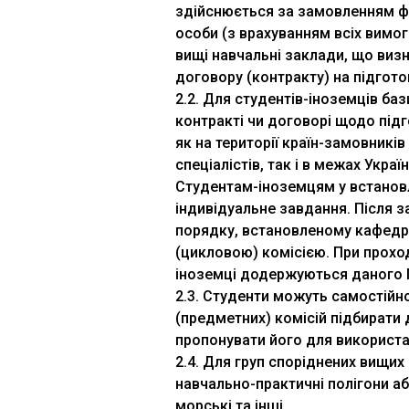
здійснюється за замовленням фі
особи (з врахуванням всіх вимо
вищі навчальні заклади, що виз
договору (контракту) на підготов
2.2. Для студентів-іноземців ба
контракті чи договорі щодо підг
як на території країн-замовників
спеціалістів, так і в межах Україн
Студентам-іноземцям у встанов
індивідуальне завдання. Після з
порядку, встановленому кафед
(цикловою) комісією. При прохо
іноземці додержуються даного
2.3. Студенти можуть самостійн
(предметних) комісій підбирати 
пропонувати його для використа
2.4. Для груп споріднених вищи
навчально-практичні полігони або
морські та інші.