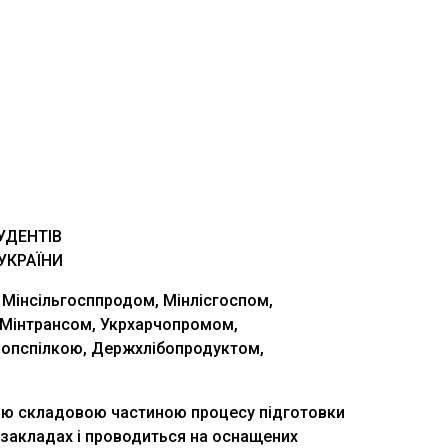
УДЕНТІВ
УКРАЇНИ
 Мінсільгосппродом, Мінлісгоспом,
 Мінтрансом, Укрхарчопромом,
оопспілкою, Держхлібопродуктом,
ною складовою частиною процесу підготовки
х закладах і проводиться на оснащених