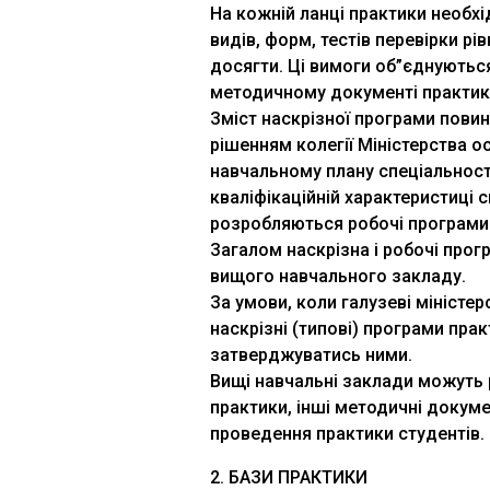
На кожній ланці практики необх
видів, форм, тестів перевірки рі
досягти. Ці вимоги об”єднуються
методичному документі практик
Зміст наскрізної програми пови
рішенням колегії Міністерства о
навчальному плану спеціальності
кваліфікаційній характеристиці с
розробляються робочі програми 
Загалом наскрізна і робочі про
вищого навчального закладу.
За умови, коли галузеві міністе
наскрізні (типові) програми пра
затверджуватись ними.
Вищі навчальні заклади можуть р
практики, інші методичні докум
проведення практики студентів.
2. БАЗИ ПРАКТИКИ