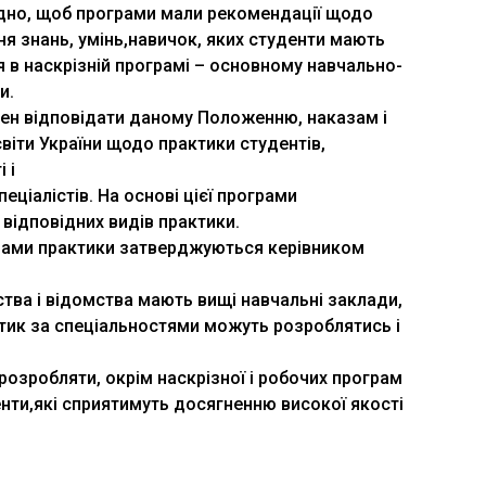
ідно, щоб програми мали рекомендації щодо
вня знань, умінь,навичок, яких студенти мають
 в наскрізній програмі – основному навчально-
и.
нен відповідати даному Положенню, наказам і
світи України щодо практики студентів,
 і
пеціалістів. На основі цієї програми
відповідних видів практики.
грами практики затверджуються керівником
рства і відомства мають вищі навчальні заклади,
ктик за спеціальностями можуть розроблятись і
озробляти, окрім наскрізної і робочих програм
енти,які сприятимуть досягненню високої якості