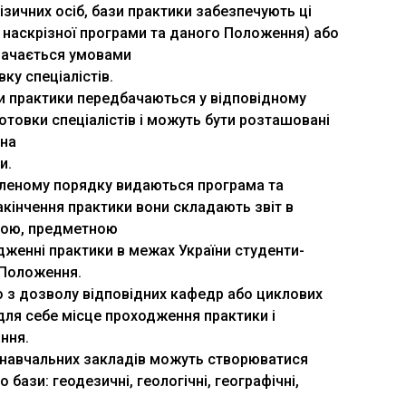
зичних осіб, бази практики забезпечують ці
г наскрізної програми та даного Положення) або
начається умовами
ку спеціалістів.
зи практики передбачаються у відповідному
отовки спеціалістів і можуть бути розташовані
 на
и.
леному порядку видаються програма та
акінчення практики вони складають звіт в
рою, предметною
дженні практики в межах України студенти-
 Положення.
о з дозволу відповідних кафедр або циклових
для себе місце проходження практики і
ння.
х навчальних закладів можуть створюватися
 бази: геодезичні, геологічні, географічні,