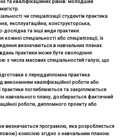
ніх та кваліфікаційних рівнів: молодший
 магістр.
іальності чи спеціалізації студентів практика
чна, експлуатаційна, конструкторська,
о-дослідна та інші види практики.
ля кожної спеціальності або спеціалізації, їх
ведення визначаються в навчальних планах.
авдань практики може бути оволодіння
ю з числа масових спеціальностей галузі, що
ідготовки є переддипломна практика
ед виконанням кваліфікаційної роботи або
єї практики поглиблюються та закріплюються
лін навчального плану, дозбирається фактичний
каційної роботи, дипломного проекту або
тики визначається програмою, яка розробляється
овою) комісією згідно з навчальним планом.