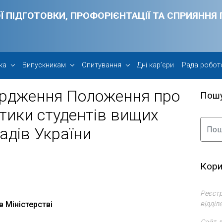
Ї ПІДГОТОВКИ, ПРОФОРІЄНТАЦІЇ ТА СПРИЯНН
ка
Випускникам
Опитування
Дні кар’єри
Рада робот
ердження Положення про
Пош
тики студентів вищих
адів України
Кори
Реєстр
відділ
в Міністерстві