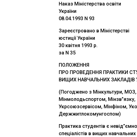
Наказ Міністерства освіти
України
08.04.1993 N 93
Зареєстровано в Міністерстві
юстиції України
30 квітня 1993 р.
за N 35
ПОЛОЖЕННЯ
ПРО ПРОВЕДЕННЯ ПРАКТИКИ СТ
ВИЩИХ НАВЧАЛЬНИХ ЗАКЛАДІВ 
(Погоджено з Мінкультури, МОЗ,
Мінмолодьспортом, Мінзв”язку,
Укрсоюзсервісом, Мінфіном, Ук
Держжитлокомунгоспом)
Практика студентів є невід”єм
спеціалістів в вищих навчальни