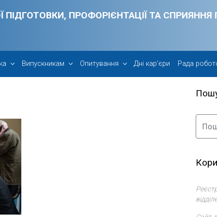
Ї ПІДГОТОВКИ, ПРОФОРІЄНТАЦІЇ ТА СПРИЯНН
ка
Випускникам
Опитування
Дні кар’єри
Рада робот
Пош
Кори
Реєстр
відділ