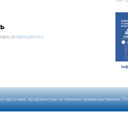
Сайт д
дь
хідно
авторизуватись
.
кої підготовки, профорієнтації та сприяння працевлаштуванню
ТН