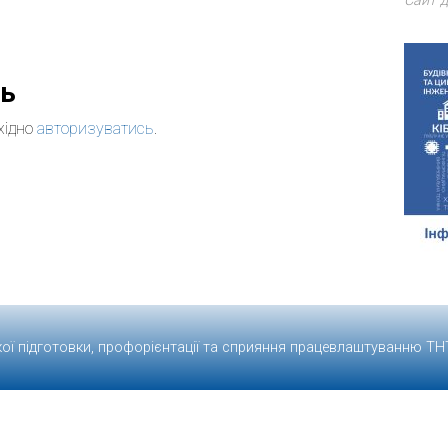
Сайт д
дь
хідно
авторизуватись
.
кої підготовки, профорієнтації та сприяння працевлаштуванню
ТН