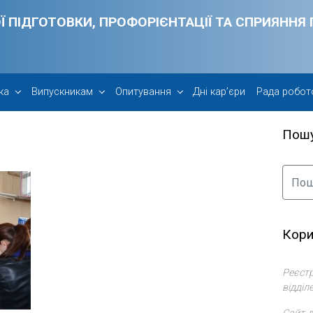
Ї ПІДГОТОВКИ, ПРОФОРІЄНТАЦІЇ ТА СПРИЯНН
ка
Випускникам
Опитування
Дні кар’єри
Рада робот
Пош
Кори
Реєстр
відділ