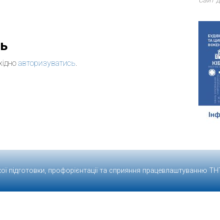
Сайт д
дь
хідно
авторизуватись
.
кої підготовки, профорієнтації та сприяння працевлаштуванню
ТН