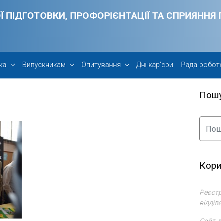
Ї ПІДГОТОВКИ, ПРОФОРІЄНТАЦІЇ ТА СПРИЯНН
ка
Випускникам
Опитування
Дні кар’єри
Рада робот
Пош
Кори
Реєстр
відділ