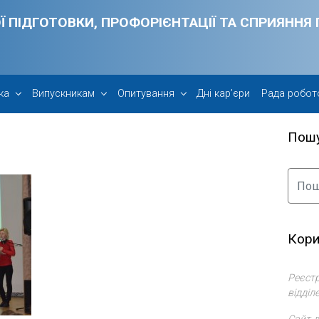
Ї ПІДГОТОВКИ, ПРОФОРІЄНТАЦІЇ ТА СПРИЯНН
ка
Випускникам
Опитування
Дні кар’єри
Рада робот
Пош
Кори
Реєстр
відділ