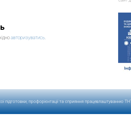
Сайт д
дь
хідно
авторизуватись
.
кої підготовки, профорієнтації та сприяння працевлаштуванню
ТН