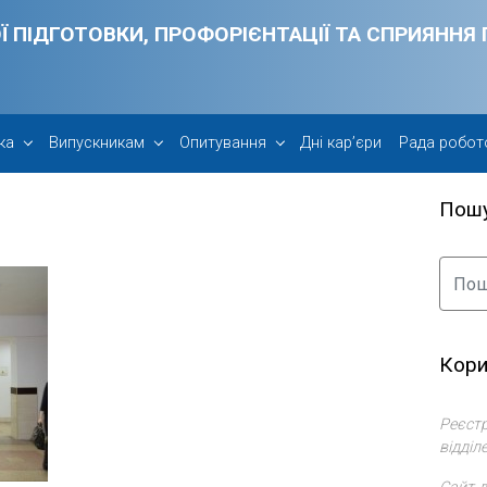
Ї ПІДГОТОВКИ, ПРОФОРІЄНТАЦІЇ ТА СПРИЯНН
ка
Випускникам
Опитування
Дні кар’єри
Рада робот
Пош
Кори
Реєстр
відділ