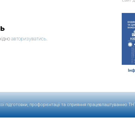
Сайт д
дь
хідно
авторизуватись
.
кої підготовки, профорієнтації та сприяння працевлаштуванню
ТН