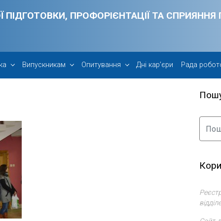
Ї ПІДГОТОВКИ, ПРОФОРІЄНТАЦІЇ ТА СПРИЯНН
ка
Випускникам
Опитування
Дні кар’єри
Рада робот
Пош
Кори
Реєстр
відділ