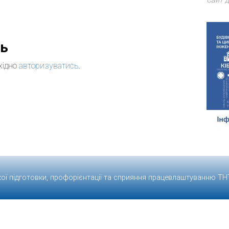
Сайт д
дь
хідно
авторизуватись
.
кої підготовки, профорієнтації та сприяння працевлаштуванню
ТН