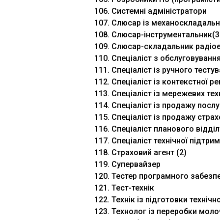
106. Системні адміністратори
107. Слюсар із механоскладальни
108. Слюсар-інструментальник(3
109. Слюсар-складальник радіо
110. Спеціаліст з обслуговування
111. Спеціаліст із ручного тесту
112. Спеціаліст із контекстної р
113. Спеціаліст із мережевих тех
114. Спеціаліст із продажу послу
115. Спеціаліст із продажу стра
116. Спеціаліст планового відділ
117. Спеціаліст технічної підтри
118. Страховий агент (2)
119. Супервайзер
120. Тестер програмного забезпе
121. Тест-технік
122. Технік із підготовки технічн
123. Технолог із переробки моло