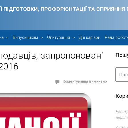
Ї ПІДГОТОВКИ, ПРОФОРІЄНТАЦІЇ ТА СПРИЯНН
ка
Випускникам
Опитування
Дні кар’єри
Рада робот
отодавців, запропоновані
Пош
 2016
Коментування вимкнено
Кори
Реєстр
відділ