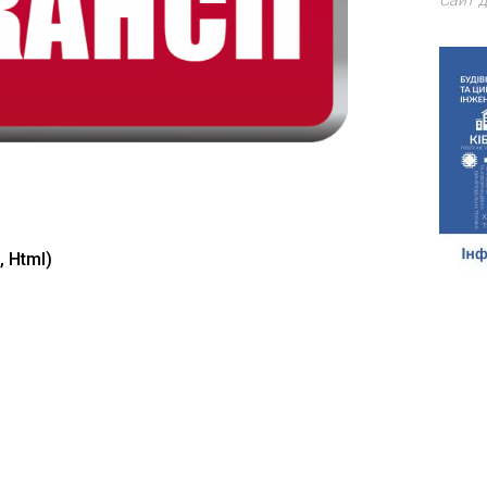
Сайт д
, Html)