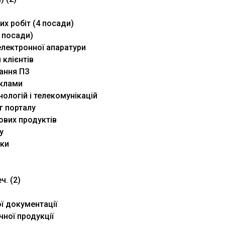
х робіт (4 посади)
 посади)
електронної апаратури
 клієнтів
вання ПЗ
еклами
нологій і телекомунікацій
г порталу
хових продуктів
у
мки
ч. (2)
ої документації
чної продукції