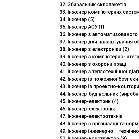
32. Збиральник склопакетів
33. Інженер комп’ютерних систе
34. Інженер (5)
35. Інженер АСУТП
36. Інженер з автоматизованого
37. Інженер для налаштування 
38. Інженер з електроніки (2)
39. Інженер з комп’ютерно-інтег
40. Інженер з охорони праці
41. Інженер з теплотехнічної діа
42. Інженер із пожежної безпеки
43. Інженер із проектно-коштор
44. Інженер-будівельник (виробн
45. Інженер-електрик (4)
46. Інженер-електронік
47. Інженер-електротехнік
48. Інженер з організації та нор
49. Інженер інженерно – технічн
50. Інженер-конструктор (8)