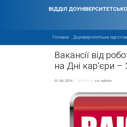
Skip to main content
ВІДДІЛ ДОУНІВЕРСИТЕТСЬКО
Головна
Доуніверситетська підготов
Вакансії від роб
на Дні кар’єри –
01.04.2016
Written by
co-admin