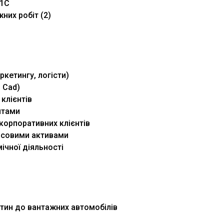
 1С
них робіт (2)
ркетингу, логісти)
 Cad)
клієнтів
нтами
корпоративних клієнтів
ансовими активами
чної діяльності
тин до вантажних автомобілів