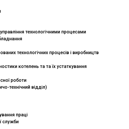
м
 управління технологічними процесами
обладнання
рованих технологічних процесів і виробництв
гностики котелень та та їх устаткування
исної роботи
ичо-технічний відділ)
мування праці
ої служби