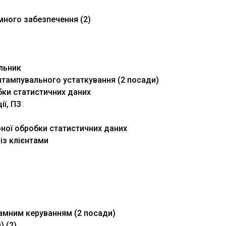
много забезпечення (2)
льник
тампувального устаткування (2 посади)
бки статистичних даних
ії, ПЗ
рної обробки статистичних даних
із клієнтами
рамним керуванням (2 посади)
) (2)