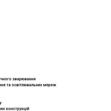
учного зварювання
ння та освітлювальних мереж
у
их конструкцій