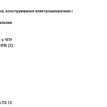
ка, конструювання електромеханічних і
альник
в з ЧПУ
ЧПК (2)
я ПЗ 1С