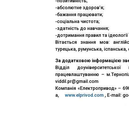
-позитивність;
-абсолютне здоров’я;
-бажання працювати;
-соціальна чистота;
-здатність до навчання;
-дотримання правил та ідеології 
Вітається знання мов: англійс
турецька, румунська, іспанська,
За додатковою інформацією зв
Відділ доуніверситетської 
працевлаштуванню – м.Тернопіль
viddil.pr@gmail.com
Компанія «Електропривод» – 690
а,
www.elprivod.com
, Е-mail: g