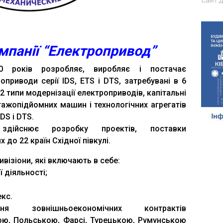
Сайт д
омпанії “Електропривод”
0 років розробляє, виробляє і постачає
оприводи серії IDS, ETS і DTS, затребувані в 6
2 типи модернізації електроприводів, капітальні
ажопідйомних машин і технологічних агрегатів
DS і DТS.
 здійснює розробку проектів, поставки
до 22 країн Східної півкулі.
ивізіони, які включають в себе:
 діяльності;
;
кс.
я зовнішньоекономічних контрактів
ою, Польською, Фарсі, Турецькою, Румунською