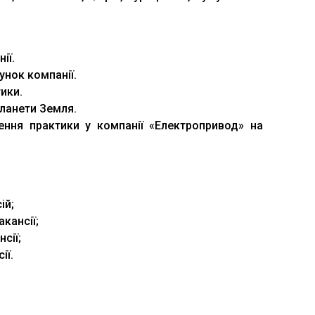
ії.
унок компанії.
ики.
планети Земля.
ння практики у компанії «Електропривод» на
ій;
кансії;
сії;
ії.