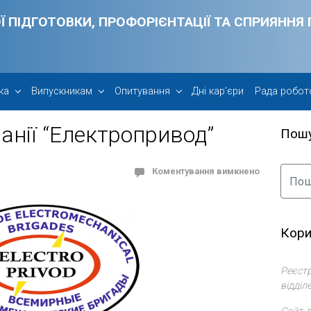
Ї ПІДГОТОВКИ, ПРОФОРІЄНТАЦІЇ ТА СПРИЯНН
ка
Випускникам
Опитування
Дні кар’єри
Рада робот
панії “Електропривод”
Пош
Коментування вимкнено
Кори
Реєстр
відділ