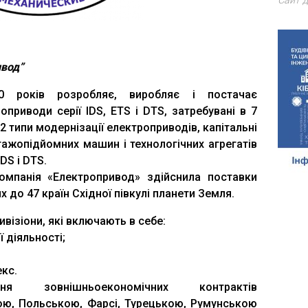
Сайт д
ивод”
0 років розробляє, виробляє і постачає
оприводи серії IDS, ETS і DTS, затребувані в 7
2 типи модернізації електроприводів, капітальні
ажопідйомних машин і технологічних агрегатів
DS і DТS.
омпанія «Електропривод» здійснила поставки
 до 47 країн Східної півкулі планети Земля.
ивізіони, які включають в себе:
 діяльності;
;
кс.
я зовнішньоекономічних контрактів
ою, Польською, Фарсі, Турецькою, Румунською