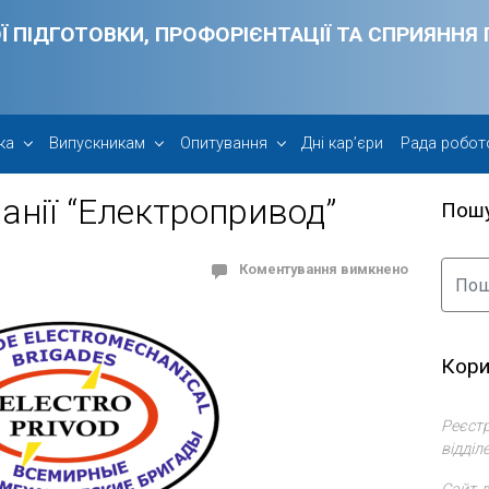
Ї ПІДГОТОВКИ, ПРОФОРІЄНТАЦІЇ ТА СПРИЯНН
ка
Випускникам
Опитування
Дні кар’єри
Рада робот
панії “Електропривод”
Пош
Коментування вимкнено
Кори
Реєстр
відділ