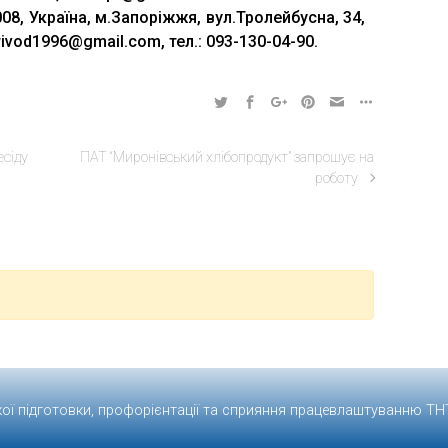
08, Україна, м.Запоріжжя, вул.Тролейбусна, 34,
privod1996@gmail.com, тел.: 093-130-04-90.
есіду
ПАТ “Миронівський хлібопродукт” запрошує на
роботу
кої підготовки, профорієнтації та сприяння працевлаштуванню
ТН