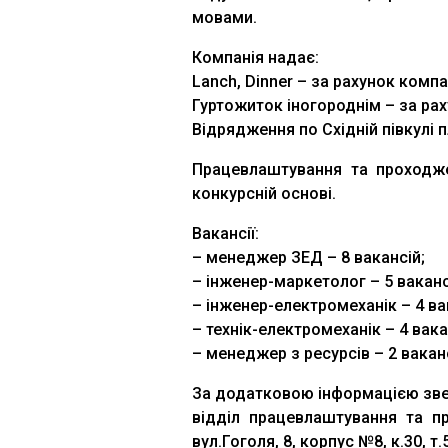
мовами.
Компанія надає:
Lanch, Dinner – за рахунок компан
Гуртожиток іногороднім – за рах
Відрядження по Східній півкулі 
Працевлаштування та проходже
конкурсній основі.
Вакансії:
– менеджер ЗЕД – 8 вакансій;
– інженер-маркетолог – 5 ваканс
– інженер-електромеханік – 4 вак
– технік-електромеханік – 4 вакан
– менеджер з ресурсів – 2 ваканс
За додатковою інформацією зве
відділ працевлаштування та пр
вул.Гоголя, 8, корпус №8, к.30, т.