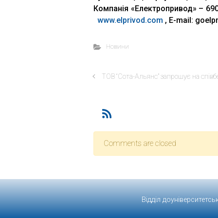
Компанія «Електропривод» – 690
www.elprivod.com
, Е-mail: goel
Новини
ТОВ “Сота-Альянс” запрошує на співб
Comments are closed
Відділ доуніверситетсь