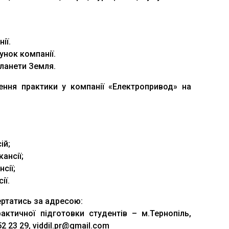
ії.
унок компанії.
планети Земля.
ння практики у компанії «Електропривод» на
ій;
ансії;
сії;
ії.
ртатись за адресою:
актичної підготовки студентів – м.Тернопіль,
52 23 29, viddil.pr@gmail.com