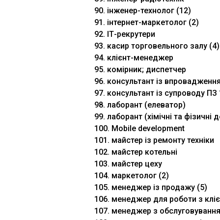
90. інженер-технолог (12)
91. інтернет-маркетолог (2)
92. ІТ-рекрутери
93. касир торговельного залу (4)
94. клієнт-менеджер
95. комірник; диспетчер
96. консультант із впровадженн
97. консультант із супроводу ПЗ
98. лаборант (елеватор)
99. лаборант (хімічні та фізичні
100. Мobile development
101. майстер із ремонту техніки
102. майстер котельні
103. майстер цеху
104. маркетолог (2)
105. менеджер із продажу (5)
106. менеджер для роботи з кліє
107. менеджер з обслуговування