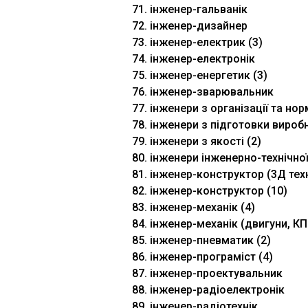
71. інженер-гальванік
72. інженер-дизайнер
73. інженер-електрик (3)
74. інженер-електронік
75. інженер-енергетик (3)
76. інженер-зварювальник
77. інженери з організації та но
78. інженери з підготовки вироб
79. інженери з якості (2)
80. інженери інженерно-технічно
81. інженер-конструктор (3Д техн
82. інженер-конструктор (10)
83. інженер-механік (4)
84. інженер-механік (двигуни, КП
85. інженер-пневматик (2)
86. інженер-програміст (4)
87. інженер-проектувальник
88. інженер-радіоелектронік
89. інженер-радіотехнік