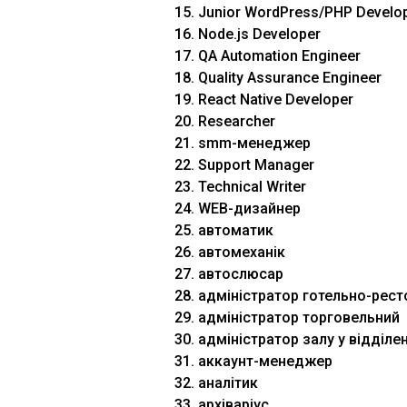
15. Junior WordPress/PHP Develo
16. Node.js Developer
17. QA Automation Engineer
18. Quality Assurance Engineer
19. React Native Developer
20. Researcher
21. smm-менеджер
22. Support Manager
23. Technical Writer
24. WEB-дизайнер
25. автоматик
26. автомеханік
27. автослюсар
28. адміністратор готельно-рес
29. адміністратор торговельний
30. адміністратор залу у відділе
31. аккаунт-менеджер
32. аналітик
33. архіваріус