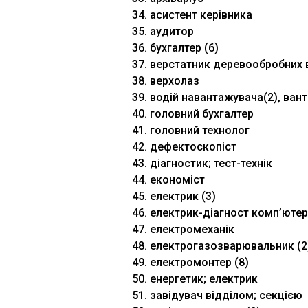
34. асистент керівника
35. аудитор
36. бухгалтер (6)
37. верстатник деревообробних 
38. верхолаз
39. водій навантажувача(2), ва
40. головний бухгалтер
41. головний технолог
42. дефектоскопіст
43. діагностик; тест-технік
44. економіст
45. електрик (3)
46. електрик-діагност комп’ютер
47. електромеханік
48. електрогазозварювальник (2
49. електромонтер (8)
50. енергетик; електрик
51. завідувач відділом; секцією