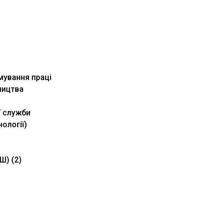
рмування праці
ництва
ї служби
ології)
Ш) (2)