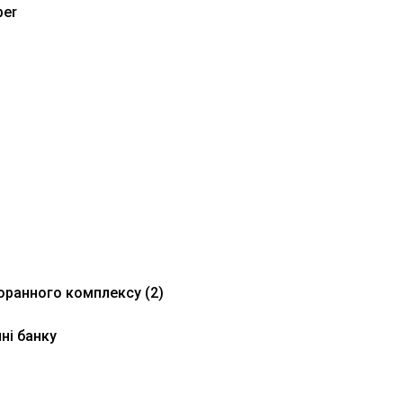
per
торанного комплексу (2)
нні банку