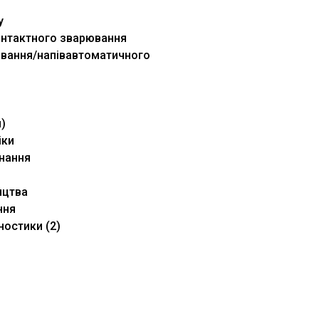
у
онтактного зварювання
ювання/напівавтоматичного
)
іки
днання
ицтва
ння
ностики (2)