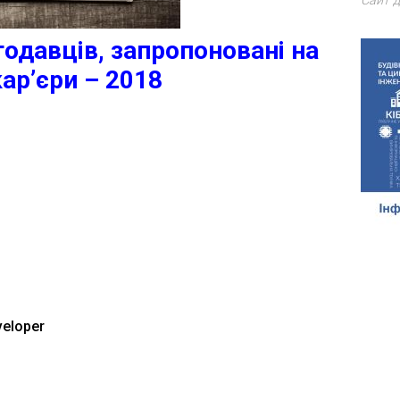
Сайт д
тодавців, запропоновані на
кар’єри – 2018
veloper