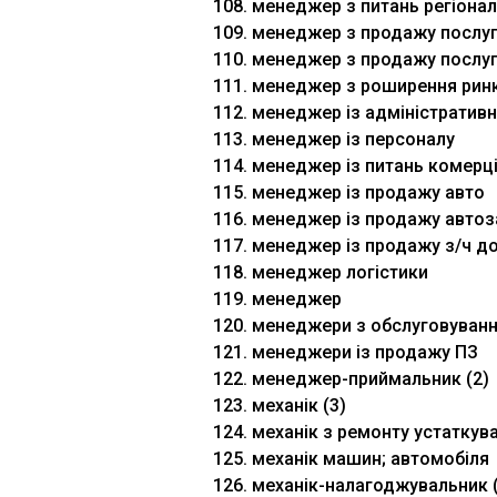
108. менеджер з питань регіона
109. менеджер з продажу послуг
110. менеджер з продажу послуг
111. менеджер з роширення ринк
112. менеджер із адміністративн
113. менеджер із персоналу
114. менеджер із питань комерці
115. менеджер із продажу авто
116. менеджер із продажу автоз
117. менеджер із продажу з/ч д
118. менеджер логістики
119. менеджер
120. менеджери з обслуговуван
121. менеджери із продажу ПЗ
122. менеджер-приймальник (2)
123. механік (3)
124. механік з ремонту устаткув
125. механік машин; автомобіля
126. механік-налагоджувальник 