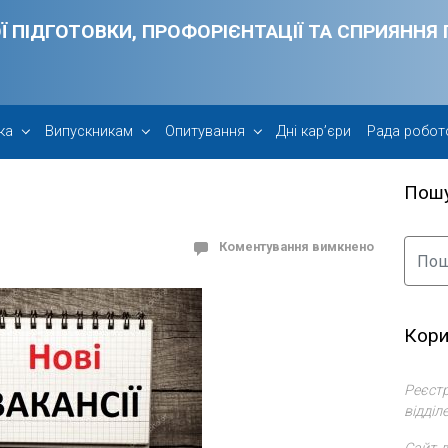
Ї ПІДГОТОВКИ, ПРОФОРІЄНТАЦІЇ ТА СПРИЯНН
ка
Випускникам
Опитування
Дні кар’єри
Рада робот
Пош
Коментування вимкнено
Кори
Реєстр
відділ