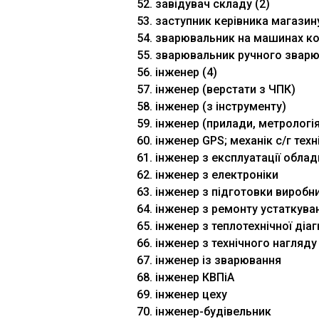
52. завідувач складу (2)
53. заступник керівника магазин
54. зварювальник на машинах к
55. зварювальник ручного звар
56. інженер (4)
57. інженер (верстати з ЧПК)
58. інженер (з інструменту)
59. інженер (прилади, метрологія
60. інженер GPS; механік с/г техн
61. інженер з експлуатації обла
62. інженер з електроніки
63. інженер з підготовки виробн
64. інженер з ремонту устаткува
65. інженер з теплотехнічної діаг
66. інженер з технічного нагляду
67. інженер із зварювання
68. інженер КВПіА
69. інженер цеху
70. інженер-будівельник