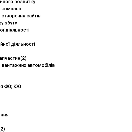
льного розвитку
 компанії
 створення сайтів
у збуту
ої діяльності
йної діяльності
апчастин(2)
о вантажних автомобілів
ня ФО; ЮО
ання
(2)