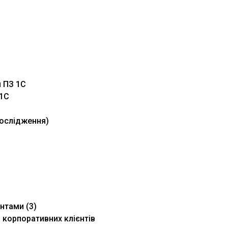
я ПЗ 1С
 1С
 дослідження)
нтами (3)
 корпоративних клієнтів