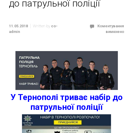
до патрульної поліції
11.05.2018
Written by
co-
Коментування
admin
вимкнено
У Тернополі триває
набір до
патрульної поліції