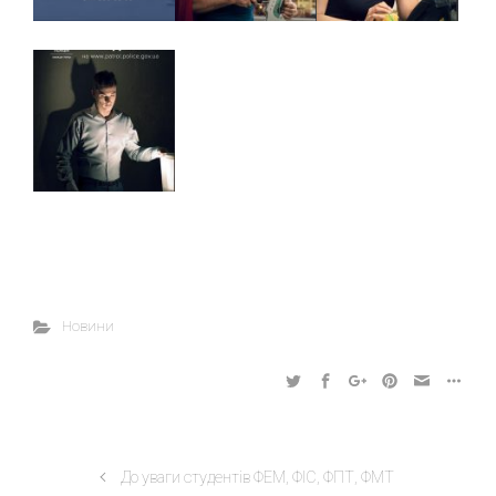
Новини
До уваги студентів ФЕМ, ФІС, ФПТ, ФМТ