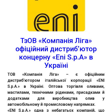
ТзОВ «Компанія Ліга»
офіцiйний дистриб’ютор
концерну «Eni S.p.A» в
Україні
ТОВ «Компанія Ліга» – є офіційним
дистриб’ютором італійської корпорації «ENI
S.p.A.» в Україні. Оптова торгівля оливами,
мастилами, технічними рідинами, присадками й
додатками для виробництва олив у
автомобільному й промисловому напрямках.
«ENI S.p.A.» одна з небагатьох компаній, що