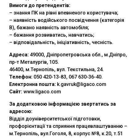
Вимоги до претендентів:
– знання ПК на рівні впевненого користувача;
– наявність водійського посвідчення (категорія
В), бажано наявність автомобіля;
– бажання розвиватись, навчатись;
– відповідальність, ініціативність, чесність.
Адреса:
49000, Дніпропетровська обл., м.Дніпро,
пр-т Металургів, 105.
46400, м.Тернопіль, вул. Текстильна, 24.
Телефон:
050 420-13-83, 067 630-36-40.
Електронна пошта:
k.gavruk@ligaco.com
Сайт:
www.ligaco.com
За додатковою інформацією звертатись за
адресою:
Відділ доуніверситетської підготовки,
профорієнтації та сприяння працевлаштуванню –
м.Тернопіль, вул.Гоголя, 8, корпус №8, к.20, т.51