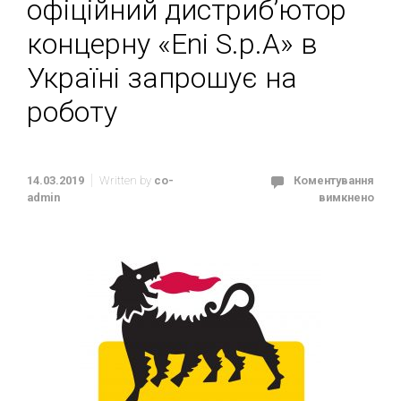
офіцiйний дистриб’ютор
концерну «Eni S.p.A» в
Україні запрошує на
роботу
14.03.2019
Written by
co-
Коментування
admin
вимкнено