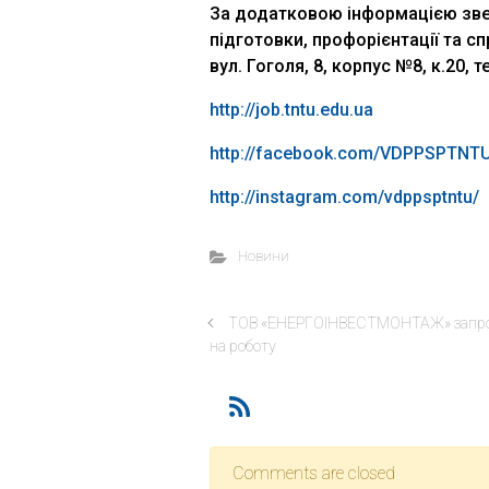
За додатковою інформацією звер
підготовки, профорієнтації та с
вул. Гоголя, 8, корпус №8, к.20, т
http://job.tntu.edu.ua
http://
facebook.com/VDPPSPTNTU
http://
instagram.com/vdppsptntu/
Новини
ТОВ «ЕНЕРГОІНВЕСТМОНТАЖ» запр
на роботу
Comments are closed