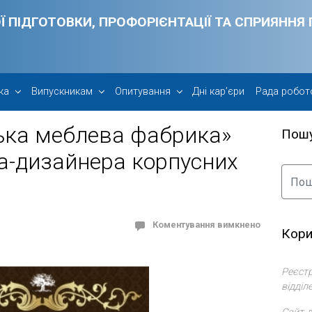
Ї ПІДГОТОВКИ, ПРОФОРІЄНТАЦІЇ ТА СПРИЯНН
ка
Випускникам
Опитування
Дні кар’єри
Рада робот
ька меблева фабрика»
Пош
а-дизайнера корпусних
Коментування вимкнено
Кори
Реєстр
відділ