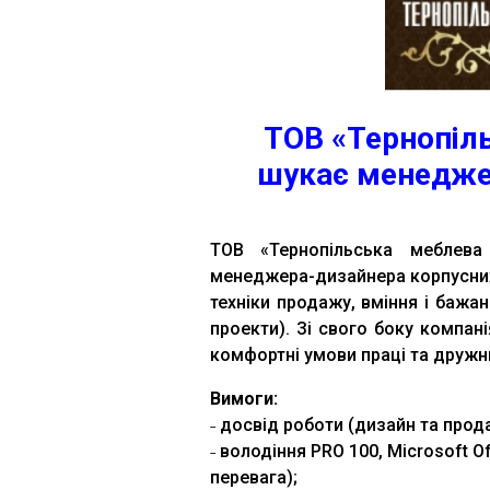
ТОВ «Тернопіл
шукає менедже
ТОВ «Тернопільська меблева
менеджера-дизайнера корпусних
техніки продажу, вміння і бажа
проекти). Зі свого боку компан
комфортні умови праці та дружн
Вимоги:
˗ досвід роботи (дизайн та прода
˗ володіння PRO 100, Microsoft Of
перевага);