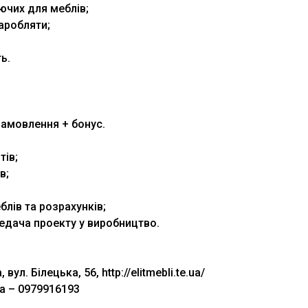
ючих для меблів;
аробляти;
ь.
 замовлення + бонус.
тів;
в;
блів та розрахунків;
едача проекту у виробництво.
вул. Білецька, 56, http://elitmebli.te.ua/
 – 0979916193