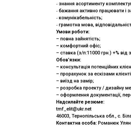
˗ знання асортименту комплекту
˗ бажання активно працювати і з
˗ комунікабельність;
˗ грамотна мова, відповідальніст
Умови роботи:
– повна зайнятість;
– комфортний офіс;
– ставка (з/п:11000 грн.) +% від
Обов’язки:
– консультація потенційних клієн
– прорахунок за ескізами клієнті
– виїзд на замір;
– розробка проекту / дизайну ме
– оформлення документації, пер
Надсилайте резюме:
tmf_elit@ukr.net
46003, Тернопільська обл., с. Біла, 
Контактна особа:
Романюк Уляна