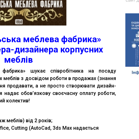
Сайт д
ьська меблева фабрика»
ра-дизайнера корпусних
меблів
 фабрика» шукає співробітника на посаду
 меблів з досвідом роботи в продажах (знання
ння продавати, а не просто створювати дизайн-
ія надає обов’язкову своєчасну оплату роботи,
ий колектив!
ж меблів) від 2 років;
fice, Cutting (AutoCad, 3ds Max надається