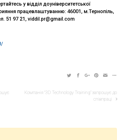
тайтесь у відділ доуніверситетської
прияння працевлаштуванню: 46001, м.Тернопіль,
ел. 51 97 21, viddil.pr@gmail.com
/
ошує
Компанія “3D Technology Training” запрошує до
співпраці