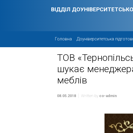
Skip to main content
ВІДДІЛ ДОУНІВЕРСИТЕТСЬКО
Головна
Доуніверситетська підготов
ТОВ «Тернопільс
шукає менеджер
меблів
08.05.2018
Written by
co-admin