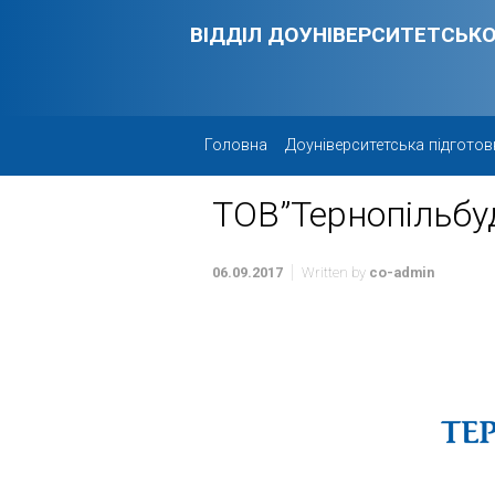
Skip to main content
ВІДДІЛ ДОУНІВЕРСИТЕТСЬКО
Головна
Доуніверситетська підготов
ТОВ”Тернопільбуд
06.09.2017
Written by
co-admin