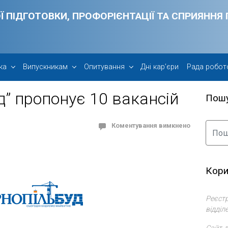
Ї ПІДГОТОВКИ, ПРОФОРІЄНТАЦІЇ ТА СПРИЯНН
ка
Випускникам
Опитування
Дні кар’єри
Рада робот
” пропонує 10 вакансій
Пош
Коментування вимкнено
Кори
Реєстр
відділ