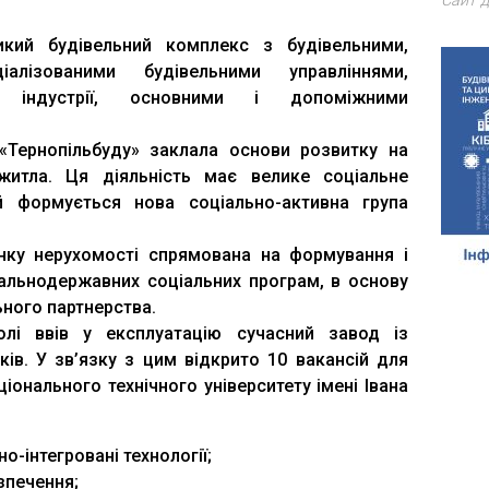
Сайт д
й будівельний комплекс з будівельними,
ціалізованими будівельними управліннями,
ої індустрії, основними і допоміжними
 «Тернопільбуду» заклала основи розвитку на
житла. Ця діяльність має велике соціальне
й формується нова соціально-активна група
инку нерухомості спрямована на формування і
гальнодержавних соціальних програм, в основу
ьного партнерства.
олі ввів у експлуатацію сучасний завод із
ів. У зв’язку з цим відкрито 10 вакансій для
іонального технічного університету імені Івана
о-інтегровані технології;
зпечення;