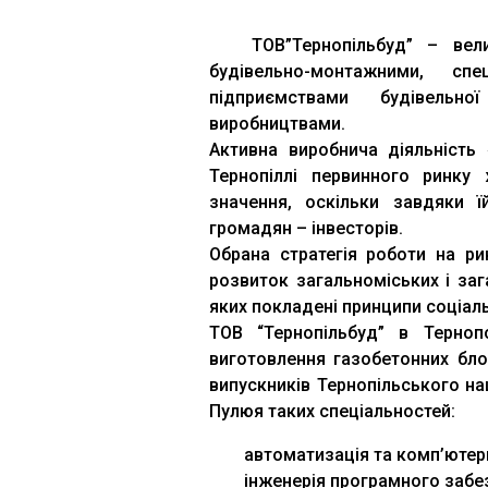
ТОВ”Тернопільбуд” – велики
будівельно-монтажними, спе
підприємствами будівельн
виробництвами.
Активна виробнича діяльність
Тернопіллі первинного ринку 
значення, оскільки завдяки ї
громадян – інвесторів.
Обрана стратегія роботи на р
розвиток загальноміських і за
яких покладені принципи соціал
ТОВ “Тернопільбуд” в Терноп
виготовлення газобетонних блок
випускників Тернопільського нац
Пулюя таких спеціальностей:
автоматизація та комп’ютерн
інженерія програмного забе