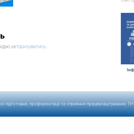
Сайт д
дь
хідно
авторизуватись
.
кої підготовки, профорієнтації та сприяння працевлаштуванню
ТН