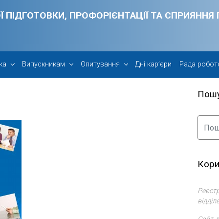
Ї ПІДГОТОВКИ, ПРОФОРІЄНТАЦІЇ ТА СПРИЯНН
ка
Випускникам
Опитування
Дні кар’єри
Рада робот
Пош
Кори
Реєстр
відділ