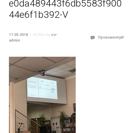
e0da489443f6db5583f900
44e6f1b392-V
17.05.2018
Written by
co-
Прокоментуй!
admin