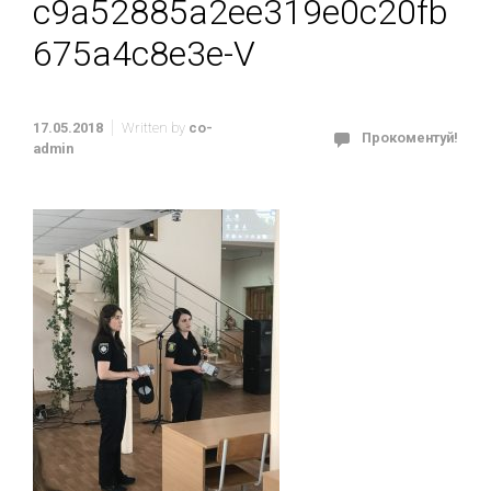
c9a52885a2ee319e0c20fb
675a4c8e3e-V
17.05.2018
Written by
co-
Прокоментуй!
admin