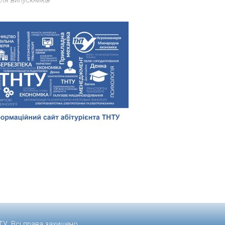
ля випускників
ТУ
. Всі права захищено.