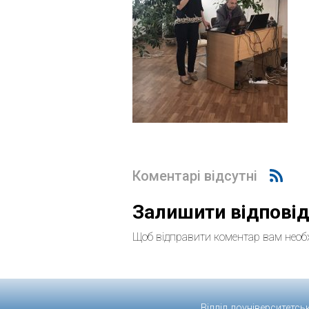
Коментарі відсутні
Залишити відпові
Щоб відправити коментар вам необ
Відділ доуніверситетсь