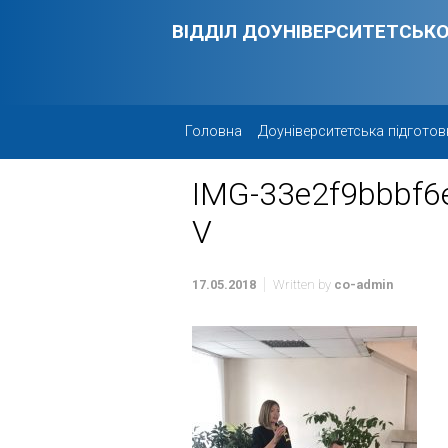
Skip to main content
ВІДДІЛ ДОУНІВЕРСИТЕТСЬКО
Головна
Доуніверситетська підготов
IMG-33e2f9bbbf6
V
17.05.2018
Written by
co-admin