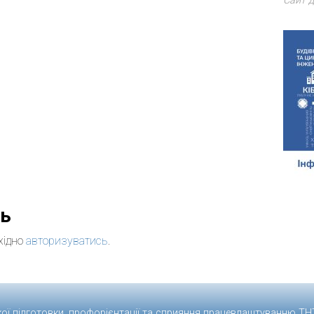
Сайт д
дь
хідно
авторизуватись
.
кої підготовки, профорієнтації та сприяння працевлаштуванню
ТН