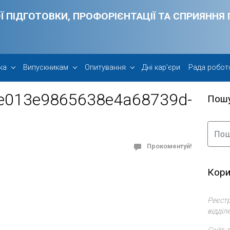
Ї ПІДГОТОВКИ, ПРОФОРІЄНТАЦІЇ ТА СПРИЯНН
ка
Випускникам
Опитування
Дні кар’єри
Рада робот
e013e9865638e4a68739d-
Пош
Прокоментуй!
Кори
Реєстр
відділ